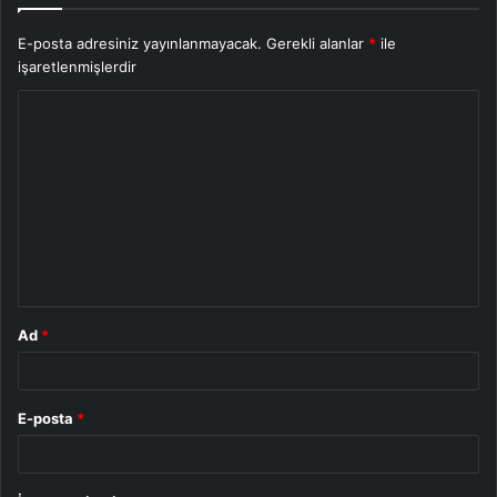
E-posta adresiniz yayınlanmayacak.
Gerekli alanlar
*
ile
işaretlenmişlerdir
Y
o
r
u
m
*
Ad
*
E-posta
*