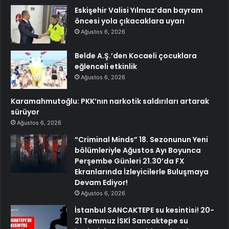
Eskişehir Valisi Yılmaz’dan bayram
öncesi yola çıkacaklara uyarı
Ağustos 6, 2026
Belde A.Ş.’den Kocaeli çocuklara
eğlenceli etkinlik
Ağustos 6, 2026
Karamahmutoğlu: PKK’nın narkotik saldırıları artarak
sürüyor
Ağustos 6, 2026
“Criminal Minds” 18. Sezonunun Yeni
bölümleriyle Ağustos Ayı Boyunca
Perşembe Günleri 21.30’da FX
Ekranlarında İzleyicilerle Buluşmaya
Devam Ediyor!
Ağustos 6, 2026
İstanbul SANCAKTEPE su kesintisi! 20-
21 Temmuz İSKİ Sancaktepe su