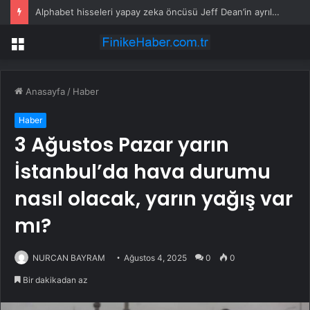
Alphabet hisseleri yapay zeka öncüsü Jeff Dean’in ayrılmasıyla %5 düştü
Menü
Anasayfa
/
Haber
Haber
3 Ağustos Pazar yarın
İstanbul’da hava durumu
nasıl olacak, yarın yağış var
mı?
NURCAN BAYRAM
Ağustos 4, 2025
0
0
Bir dakikadan az