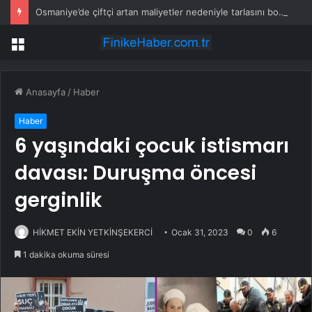
Osmaniye’de çiftçi artan maliyetler nedeniyle tarlasını boş bıraktı
Menü
Anasayfa
/
Haber
Haber
6 yaşındaki çocuk istismarı
davası: Duruşma öncesi
gerginlik
HİKMET EKİN YETKİNŞEKERCİ
Ocak 31, 2023
0
6
1 dakika okuma süresi