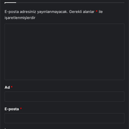
E-posta adresiniz yayınlanmayacak.
Gerekli alanlar
*
ile
işaretlenmişlerdir
Y
o
r
u
m
*
Ad
*
E-posta
*