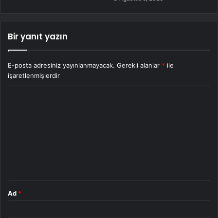
Bir yanıt yazın
E-posta adresiniz yayınlanmayacak.
Gerekli alanlar
*
ile
işaretlenmişlerdir
Y
o
r
u
m
*
Ad
*