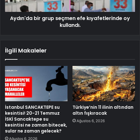
Aydın'da bir grup seçmen efe kıyafetlerinde oy
kullandı.
İlgili Makaleler
İstanbul SANCAKTEPE su
Türkiye’nin 11 ilinin altından
kesintisi! 20-21 Temmuz
altın fışkıracak
İSKİ Sancaktepe su
Ağustos 6, 2026
kesintisi ne zaman bitecek,
sular ne zaman gelecek?
Ağustos 6, 2026