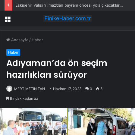
Eskişehir Valisi Yılmaz’dan bayram öncesi yola çıkacaklara uyarı
Menü
Anasayfa
/
Haber
Haber
Adıyaman’da ön seçim
hazırlıkları sürüyor
MERT METİN TAN
Haziran 17, 2023
0
5
Bir dakikadan az