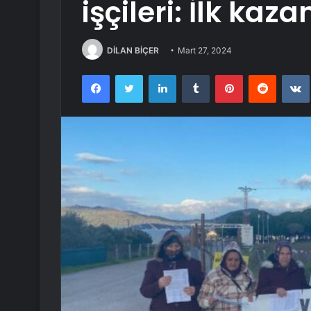
işçileri: İlk kaz
DİLAN BİÇER
Mart 27, 2024
Facebook
Twitter
LinkedIn
Tumblr
Pinterest
Reddit