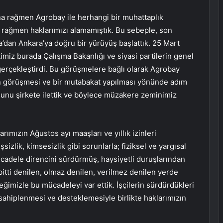
na rağmen Agrobay ile herhangi bir muhattaplık
a rağmen haklarımızı alamamıştık. Bu sebeple, son
’dan Ankara’ya doğru bir yürüyüş başlattık. 25 Mart
miz burada Çalışma Bakanlığı ve siyasi partilerin genel
erçekleştirdi. Bu görüşmelere bağlı olarak Agrobay
ının görüşmesi ve bir mutabakat yapılması yönünde adım
losunu şirkete ilettik ve böylece müzakere zeminimiz
rımızın Ağustos ayı maaşları ve yıllık izinleri
sizlik, kimsesizlik gibi sorunlarla; fiziksel ve yargısal
dele direncini sürdürmüş, haysiyetli duruşlarından
 bitti denilen, olmaz denilen, verilmez denilen yerde
eğimizle bu mücadeleyi var ettik. İşçilerin sürdürdükleri
hiplenmesi ve desteklemesiyle birlikte haklarımızın