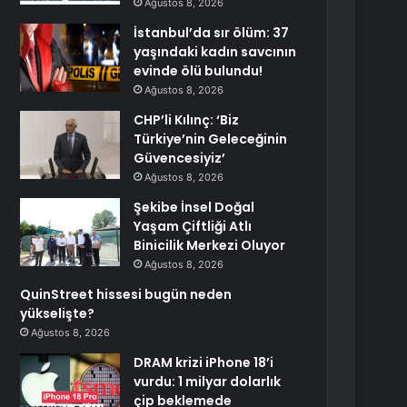
Ağustos 8, 2026
İstanbul’da sır ölüm: 37
yaşındaki kadın savcının
evinde ölü bulundu!
Ağustos 8, 2026
CHP’li Kılınç: ‘Biz
Türkiye’nin Geleceğinin
Güvencesiyiz’
Ağustos 8, 2026
Şekibe İnsel Doğal
Yaşam Çiftliği Atlı
Binicilik Merkezi Oluyor
Ağustos 8, 2026
QuinStreet hissesi bugün neden
yükselişte?
Ağustos 8, 2026
DRAM krizi iPhone 18’i
vurdu: 1 milyar dolarlık
çip beklemede