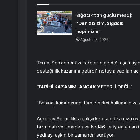
Sığacık’tan güçlü mesaj:
“Deniz bizim, Sığacık
hepimizin”
Ağustos 8, 2026
Tarım-Sen’den müzakerelerin geldiği aşamayla 
desteği ilk kazanımı getirdi” notuyla yapılan aç
‘TARİHİ KAZANIM, ANCAK YETERLİ DEĞİL’
“Basına, kamuoyuna, tüm emekçi halkımıza ve A
Agrobay Seracılık’ta çalışırken sendikamıza üye
tazminatı verilmeden ve kod46 ile işten atılan iş
yedi ayı aşkın bir zamandır sürüyor.