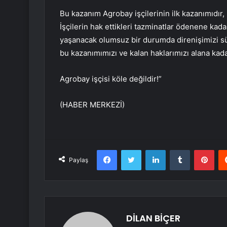
Bu kazanım Agrobay işçilerinin ilk kazanımıdır, 
İşçilerin hak ettikleri tazminatlar ödenene kad
yaşanacak olumsuz bir durumda direnişimizi s
bu kazanımımızı ve kalan haklarımızı alana ka
Agrobay işçisi köle değildir!”
(HABER MERKEZİ)
Facebook
Twitter
LinkedIn
Tumblr
Pint
Paylaş
DİLAN BİÇER