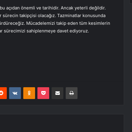
bu açıdan önemli ve tarihidir. Ancak yeterli değildir.
ar sürecin takipçisi olacağız. Tazminatlar konusunda
ürdüreceğiz. Mücadelemizi takip eden tüm kesimlerin
dar sürecimizi sahiplenmeye davet ediyoruz.
erest
Reddit
VKontakte
Odnoklassniki
Pocket
E-Posta ile paylaş
Yazdır