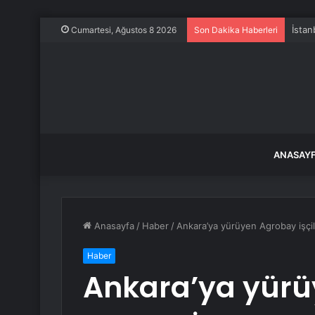
İstan
Cumartesi, Ağustos 8 2026
Son Dakika Haberleri
ANASAY
Anasayfa
/
Haber
/
Ankara’ya yürüyen Agrobay işçile
Haber
Ankara’ya yür