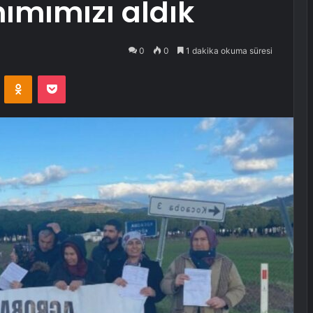
anımımızı aldık
0
0
1 dakika okuma süresi
VKontakte
Odnoklassniki
Pocket