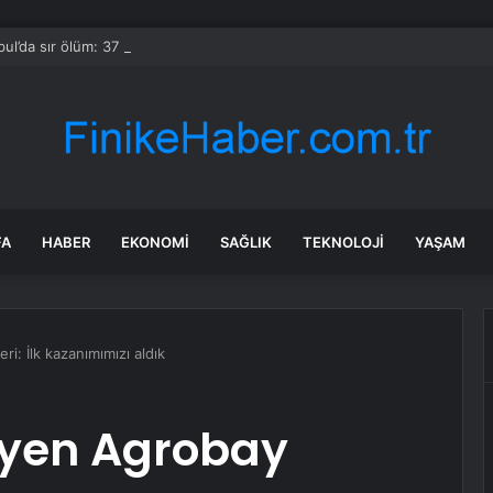
bul’da sır ölüm: 37 yaşındaki kadın savcının evinde ölü bulundu!
FA
HABER
EKONOMI
SAĞLIK
TEKNOLOJI
YAŞAM
ri: İlk kazanımımızı aldık
üyen Agrobay