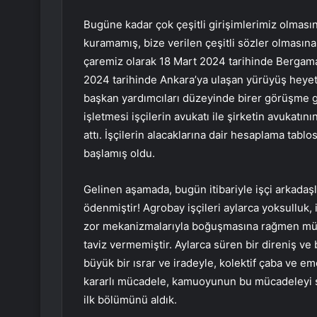
Bugüne kadar çok çeşitli girişimlerimiz olması
kuramamış, bize verilen çeşitli sözler olmasın
çaremiz olarak 18 Mart 2024 tarihinde Bergama
2024 tarihinde Ankara’ya ulaşan yürüyüş heyeti
başkan yardımcıları düzeyinde birer görüşme g
işletmesi işçilerin avukatı ile şirketin avukat
attı. İşçilerin alacaklarına dair hesaplama tab
başlamış oldu.
Gelinen aşamada, bugün itibariyle işçi arkadaşla
ödenmiştir! Agrobay işçileri aylarca yoksulluk, iş
zor mekanizmalarıyla boğuşmasına rağmen müca
taviz vermemiştir. Aylarca süren bir direniş ve
büyük bir ısrar ve iradeyle, kolektif çaba ve em
kararlı mücadele, kamuoyunun bu mücadeleyi sa
ilk bölümünü aldık.