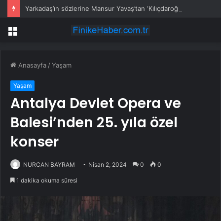
Yarkadaş’ın sözlerine Mansur Yavaş’tan ‘Kılıçdaroğlu’ yanıtı: Böyle bir şey olmadı
Menü
Anasayfa
/
Yaşam
Yaşam
Antalya Devlet Opera ve
Balesi’nden 25. yıla özel
konser
NURCAN BAYRAM
Nisan 2, 2024
0
0
1 dakika okuma süresi