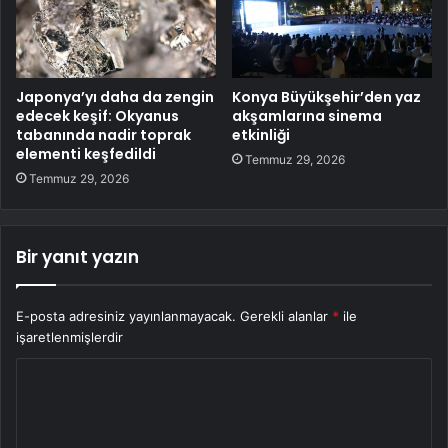
Japonya’yı daha da zengin
Konya Büyükşehir’den yaz
edecek keşif: Okyanus
akşamlarına sinema
tabanında nadir toprak
etkinliği
elementi keşfedildi
Temmuz 29, 2026
Temmuz 29, 2026
Bir yanıt yazın
E-posta adresiniz yayınlanmayacak.
Gerekli alanlar
*
ile
işaretlenmişlerdir
Y
o
r