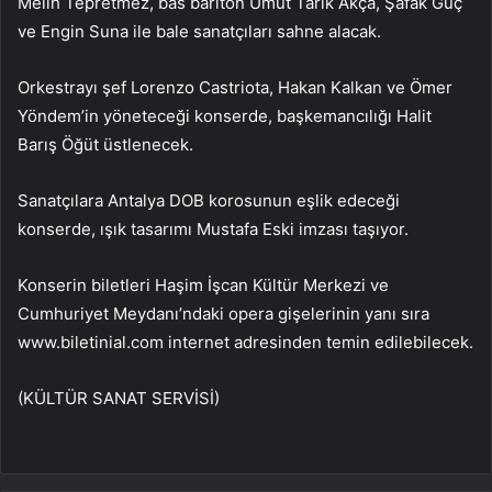
Melih Tepretmez, bas bariton Umut Tarık Akça, Şafak Güç
ve Engin Suna ile bale sanatçıları sahne alacak.
Orkestrayı şef Lorenzo Castriota, Hakan Kalkan ve Ömer
Yöndem’in yöneteceği konserde, başkemancılığı Halit
Barış Öğüt üstlenecek.
Sanatçılara Antalya DOB korosunun eşlik edeceği
konserde, ışık tasarımı Mustafa Eski imzası taşıyor.
Konserin biletleri Haşim İşcan Kültür Merkezi ve
Cumhuriyet Meydanı’ndaki opera gişelerinin yanı sıra
www.biletinial.com internet adresinden temin edilebilecek.
(KÜLTÜR SANAT SERVİSİ)