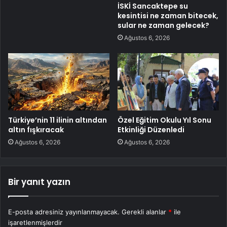
İSKİ Sancaktepe su
kesintisi ne zaman bitecek,
sular ne zaman gelecek?
Ağustos 6, 2026
Türkiye’nin 11 ilinin altından
Özel Eğitim Okulu Yıl Sonu
altın fışkıracak
Etkinliği Düzenledi
Ağustos 6, 2026
Ağustos 6, 2026
Bir yanıt yazın
E-posta adresiniz yayınlanmayacak.
Gerekli alanlar
*
ile
işaretlenmişlerdir