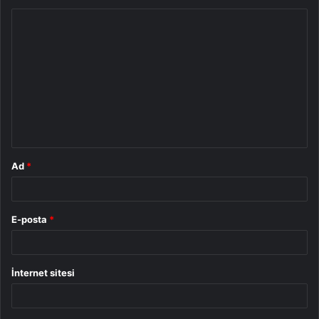
Y
o
r
u
m
*
Ad
*
E-posta
*
İnternet sitesi