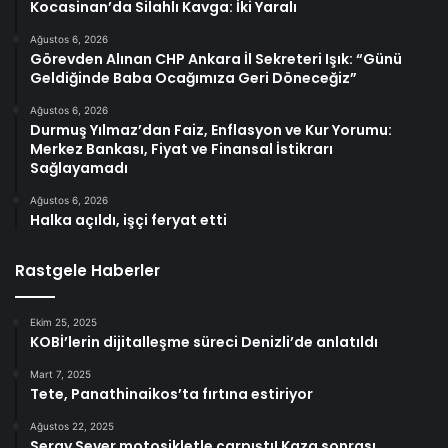
Kocasinan’da Silahlı Kavga: İki Yaralı
Ağustos 6, 2026
Görevden Alınan CHP Ankara İl Sekreteri Işık: “Günü
Geldiğinde Baba Ocağımıza Geri Döneceğiz”
Ağustos 6, 2026
Durmuş Yılmaz’dan Faiz, Enflasyon ve Kur Yorumu:
Merkez Bankası, Fiyat ve Finansal İstikrarı
Sağlayamadı
Ağustos 6, 2026
Halka açıldı, işçi feryat etti
Rastgele Haberler
Ekim 25, 2025
KOBİ’lerin dijitalleşme süreci Denizli’de anlatıldı
Mart 7, 2025
Tete, Panathinaikos’ta fırtına estiriyor
Ağustos 22, 2025
Seray Sever motosikletle çarpıştı! Kaza sonrası