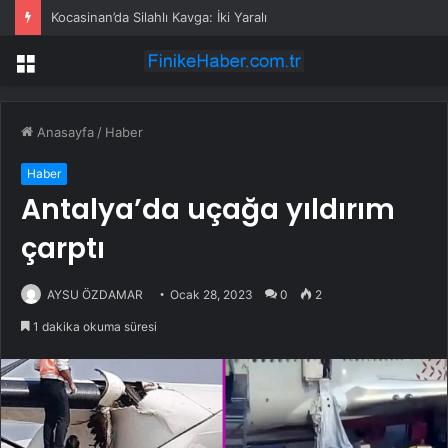
Kocasinan’da Silahlı Kavga: İki Yaralı
Menü
Anasayfa
/
Haber
Haber
Antalya’da uçağa yıldırım
çarptı
AYSU ÖZDAMAR
Ocak 28, 2023
0
2
1 dakika okuma süresi