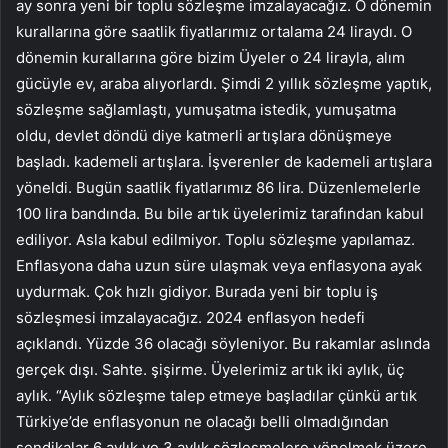
ay sonra yeni bir toplu sözleşme imzalayacağız. O dönemin
kurallarına göre saatlik fiyatlarımız ortalama 24 liraydı. O
dönemin kurallarına göre bizim Üyeler o 24 lirayla, alım
gücüyle ev, araba alıyorlardı. Şimdi 2 yıllık sözleşme yaptık,
sözleşme sağlamlaştı, yumuşatma istedik, yumuşatma
oldu, devlet döndü diye katmerli artışlara dönüşmeye
başladı. kademeli artışlara. İşverenler de kademeli artışlara
yöneldi. Bugün saatlik fiyatlarımız 86 lira. Düzenlemelerle
100 lira bandında. Bu bile artık üyelerimiz tarafından kabul
ediliyor. Asla kabul edilmiyor. Toplu sözleşme yapılamaz.
Enflasyona daha uzun süre ulaşmak veya enflasyona ayak
uydurmak. Çok hızlı gidiyor. Burada yeni bir toplu iş
sözleşmesi imzalayacağız. 2024 enflasyon hedefi
açıklandı. Yüzde 36 olacağı söyleniyor. Bu rakamlar aslında
gerçek dışı. Sahte. şişirme. Üyelerimiz artık iki aylık, üç
aylık. “Aylık sözleşme talep etmeye başladılar çünkü artık
Türkiye’de enflasyonun ne olacağı belli olmadığından
sendikalar 6 aylık ve 3 aylık sözleşmelere yönelmek üzere