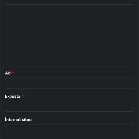
Y
o
r
u
m
*
Ad
*
E-posta
*
İnternet sitesi