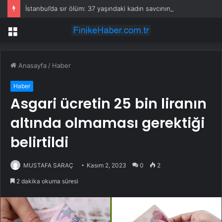
İstanbul’da sır ölüm: 37 yaşındaki kadın savcının evinde ölü bulundu!
Menü
Anasayfa
/
Haber
Haber
Asgari ücretin 25 bin liranın
altında olmaması gerektiği
belirtildi
MUSTAFA SARAÇ
Kasım 2, 2023
0
2
2 dakika okuma süresi