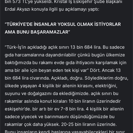
bin 573 TL’ye yükseldi. Kristal İş Eskişehir Şube Başkanı
Erdal Akyazı konuyla ilgili şu açıklamayı yaptı:
“TÜRKİYE’DE İNSANLAR YOKSUL OLMAK İSTİYORLAR
AMA BUNU BAŞARAMAZLAR”
“Türk-İş’in açıkladığı açlık sınırı 13 bin 684 lira. Bu sadece
gıda harcamalarına dayandırılabilir çünkü bugün ülkemize
baktığımızda bu rakamı evde gıda ihtiyacını karşılamak için
ama bir aile için beyan eden tek kişi var” Dört. Ancak 13
bin 684 lira civarında. Açıkladı, doğru. Söylediklerim doğru,
ülkede yaşayan 4 kişilik bir ailenin kirasını, elektriğini,
suyunu ve doğalgazını da eklediğimizde. açlık sınırı bu
rakamlar aslında konut kiraları 10 bin liranın üzerindedir
eskişehir’de. bir artı bir ev 7-8 bin lira. 4 kişilik bir ailenin
sadece yiyecek ve barınmasını düşündüğümüzde bu
rakamlar çok daha yüksek. 20-25 bin liranın üzerinde.
Bunu insanların kendi başlarına yaşayabilecekleri bir sınır