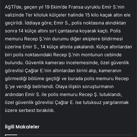
AŞTİ’de, geçen yıl 19 Ekim’de Fransa uyruklu Emir S.’nin
valizinde 1’er kiloluk külçeler halinde 15 kilo kaçak altın ele
geçirildi. İddiaya göre; Emir S., polis noktasına alındıktan
sonra 14 külçe altını sırt çantasına koyarak kaçtı. Polis
memuru Recep Ş.’nin durumu diğer ekiplere bildirmesi
üzerine Emir S., 14 külçe altınla yakalandı. Külçe altınlardan
biri polis noktasındaki Recep Ş.’nin montunun cebinde
bulundu. Güvenlik kamerası incelemesinde, özel güvenlik
görevlisi Çağlar E.’nin altınlardan birini alıp, kameranın
görmediği bölüme geçtiği ve burada polis memuru Recep
Ş.’ye verdiği belirlendi. Olaya ilişkin soruşturmanın
ardından Emir S. ile polis memuru Recep Ş. tutuklandı,
özel güvenlik görevlisi Çağlar E. ise tutuksuz yargılanmak
üzere serbest bırakıldı.
İlgili Makaleler