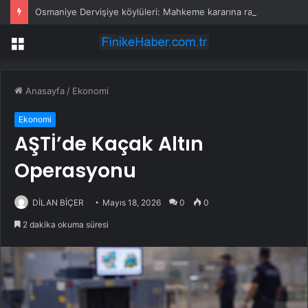
Osmaniye Dervişiye köylüleri: Mahkeme kararına rağmen ormanda katliam yapıyorlar
Menü
Anasayfa
/
Ekonomi
Ekonomi
AŞTİ’de Kaçak Altın
Operasyonu
DİLAN BİÇER
Mayıs 18, 2026
0
0
2 dakika okuma süresi