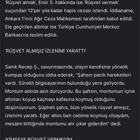
‘Rüşvet almak’, Emir S. hakkında ise ‘Rüşvet vermek’
suçundan 12’şer yıla kadar hapis cezası istendi. İddianame,
Ankara 1’inci Ağır Ceza Mahkemesi tarafından kabul edildi.
Ele geçirilen altınlar ise Türkiye Cumhuriyet Merkez
Bankası’na teslim edildi.
‘RÜŞVET ALMIŞIZ İZLENİMİ YARATTI’
Sanık Recep Ş., savunmasında, olayın kendisine yönelik
kumpas olduğunu iddia ederek, “Şahsın panik hareketleri
vardı. Sürekli bilgisayarımın bulunduğu yere geliyordu.
Montum askıda asılı duruyordu. Bu şahsın, montumun içine
altınları koyup kaçmayı kafasına koymuş olduğunu
düşünüyorum. Şüpheli şahıs, bize yönelik rüşvet almışız,
izlenimi yarattı. Eğer altını ben cebime koymuş olsaydım,
mesaim bittiğinde montumu alır çıkar giderdim” dedi.
‘KİMSEYE RÜŞVET VERMEDİM