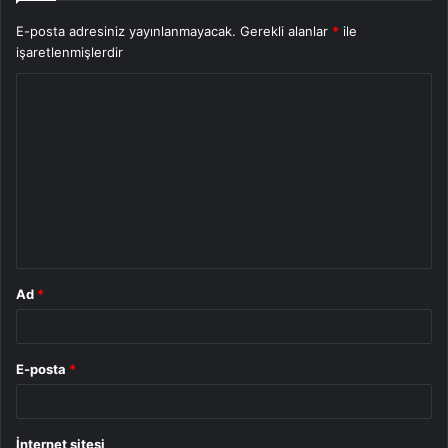
E-posta adresiniz yayınlanmayacak.
Gerekli alanlar
*
ile
işaretlenmişlerdir
Y
o
r
u
m
*
Ad
*
E-posta
*
İnternet sitesi