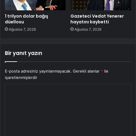
1 trilyon dolar bağış
Gazeteci Vedat Yenerer
düellosu
hayatını kaybetti
Ağustos 7, 2026
Ağustos 7, 2026
Bir yanıt yazın
E-posta adresiniz yayınlanmayacak.
Gerekli alanlar
*
ile
işaretlenmişlerdir
Y
o
r
u
m
*