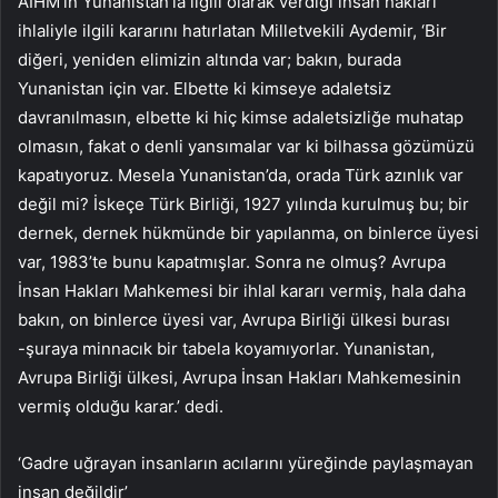
AİHM’in Yunanistan’la ilgili olarak verdiği insan hakları
ihlaliyle ilgili kararını hatırlatan Milletvekili Aydemir, ‘Bir
diğeri, yeniden elimizin altında var; bakın, burada
Yunanistan için var. Elbette ki kimseye adaletsiz
davranılmasın, elbette ki hiç kimse adaletsizliğe muhatap
olmasın, fakat o denli yansımalar var ki bilhassa gözümüzü
kapatıyoruz. Mesela Yunanistan’da, orada Türk azınlık var
değil mi? İskeçe Türk Birliği, 1927 yılında kurulmuş bu; bir
dernek, dernek hükmünde bir yapılanma, on binlerce üyesi
var, 1983’te bunu kapatmışlar. Sonra ne olmuş? Avrupa
İnsan Hakları Mahkemesi bir ihlal kararı vermiş, hala daha
bakın, on binlerce üyesi var, Avrupa Birliği ülkesi burası
-şuraya minnacık bir tabela koyamıyorlar. Yunanistan,
Avrupa Birliği ülkesi, Avrupa İnsan Hakları Mahkemesinin
vermiş olduğu karar.’ dedi.
‘Gadre uğrayan insanların acılarını yüreğinde paylaşmayan
insan değildir’