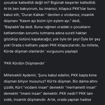
çocuklar katledildi değil mi? Bigünah beşerler katledildi.
Artık ben bakıyorum, bu imansız, kitapsız PKK’lılar bunu
kabul etti, “Duran Kalkan ” denilen o vicdansız, insanlık
düşmanı “Kasım ayı bizim için eylem ayı.” dedi,
“Başladık”da dedi. Buna rağmen oradaki o çocukların
katliamından sorumlu tutmama adına sureti haktan
gözüküp üstünü kapatacağız; yok öyle bir şey! Öyle bir şey
yok! Orada o katliamı yapan PKK kitapsızlarıdır, bu millete,
Kürde düşman olanlardır.’ vurgusunu paylaştı
‘PKK Kürdün Düşmanıdır’
Milletvekili Aydemir, ‘Şunu kabul edelim, PKK başta kime
düşman biliyor musunuz? Kürt’e düşman. Biz daima altını
çizdik; Kürt “vicdanlı insan” demektir “merhametli insan”
demektir “imanlı insan” demektir. PKK nedir? PKK tam
zıddı, insanlık düşmanıdır. Artık, orada yapılan hadise