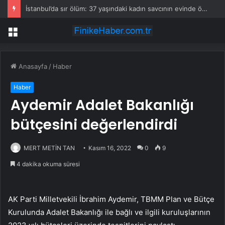
İstanbul’da sır ölüm: 37 yaşındaki kadın savcının evinde ölü bulundu!
Menü
Anasayfa
/
Haber
Haber
Aydemir Adalet Bakanlığı
bütçesini değerlendirdi
MERT METİN TAN
Kasım 16, 2022
0
9
4 dakika okuma süresi
AK Parti Milletvekili İbrahim Aydemir, TBMM Plan ve Bütçe
Kurulunda Adalet Bakanlığı ile bağlı ve ilgili kuruluşlarının