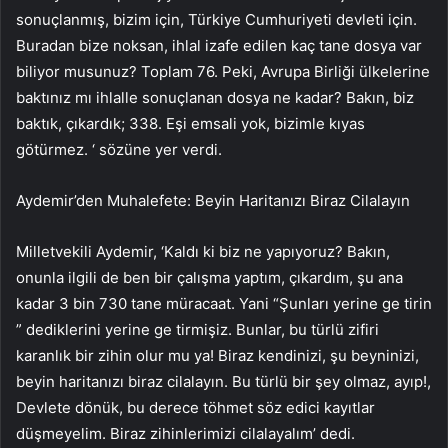
sonuçlanmış, bizim için, Türkiye Cumhuriyeti devleti için.
Buradan bize noksan, ihlal izafe edilen kaç tane dosya var
biliyor musunuz? Toplam 76. Peki, Avrupa Birliği ülkelerine
baktınız mı ihlalle sonuçlanan dosya ne kadar? Bakın, biz
baktık, çıkardık; 338. Eşi emsali yok, bizimle kıyas
götürmez. ‘ sözüne yer verdi.
Aydemir’den Muhalefete: Beyin Haritanızı Biraz Cilalayın
Milletvekili Aydemir, ‘Kaldı ki biz ne yapıyoruz? Bakın,
onunla ilgili de ben bir çalışma yaptım, çıkardım, şu ana
kadar 3 bin 730 tane müracaat. Yani “Şunları yerine ge tirin
” dediklerini yerine ge tirmişiz. Bunlar, bu türlü zifiri
karanlık bir zihin olur mu ya! Biraz kendinizi, şu beyninizi,
beyin haritanızı biraz cilalayın. Bu türlü bir şey olmaz, ayıp!,
Devlete dönük, bu derece töhmet söz edici kayıtlar
düşmeyelim. Biraz zihinlerimizi cilalayalım’ dedi.