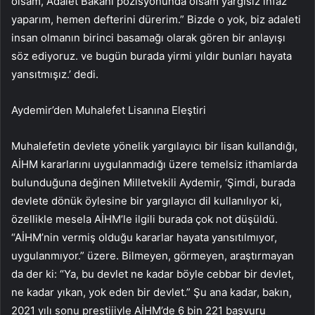
olsam, Adalet Bakanı pozisyonunda olsam yargısız infaz
yaparım, hemen defterini dürerim.” Bizde o yok, biz adaleti
insan olmanın birinci basamağı olarak gören bir anlayışı
söz ediyoruz. ve bugün burada yirmi yıldır bunları hayata
yansıtmışız.’ dedi.
Aydemir’den Muhalefet Lisanına Eleştiri
Muhalefetin devlete yönelik yargılayıcı bir lisan kullandığı,
AİHM kararlarını uygulanmadığı üzere temelsiz ithamlarda
bulunduğuna değinen Milletvekili Aydemir, ‘Şimdi, burada
devlete dönük öylesine bir yargılayıcı dil kullanılıyor ki,
özellikle mesela AİHM’le ilgili burada çok not düşüldü.
“AİHM’nin vermiş olduğu kararlar hayata yansıtılmıyor,
uygulanmıyor.” üzere. Bilmeyen, görmeyen, araştırmayan
da der ki: “Ya, bu devlet ne kadar böyle cebbar bir devlet,
ne kadar yıkan, yok eden bir devlet.” Şu ana kadar, bakın,
2021 yılı sonu prestijiyle AİHM’de 6 bin 221 başvuru