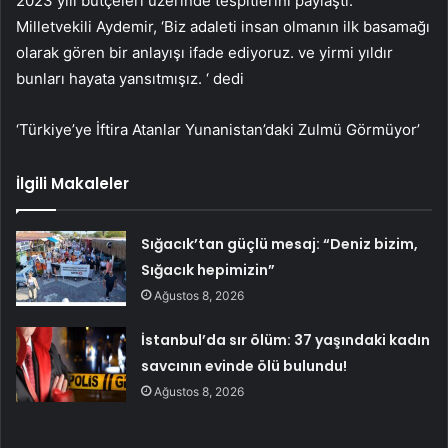
2023 yılı bütçeleri üzerinde tespitlerini paylaştı.
Milletvekili Aydemir, ‘Biz adaleti insan olmanın ilk basamağı
olarak gören bir anlayışı ifade ediyoruz. ve yirmi yıldır
bunları hayata yansıtmışız. ‘ dedi
‘Türkiye’ye İftira Atanlar Yunanistan’daki Zulmü Görmüyor’
İlgili Makaleler
Sığacık’tan güçlü mesaj: “Deniz bizim,
Sığacık hepimizin”
Ağustos 8, 2026
İstanbul’da sır ölüm: 37 yaşındaki kadın
savcının evinde ölü bulundu!
Ağustos 8, 2026