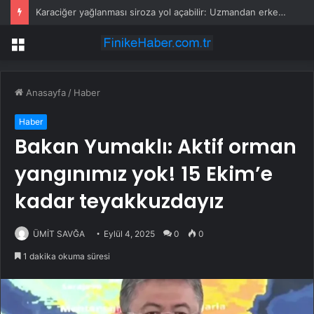
Karaciğer yağlanması siroza yol açabilir: Uzmandan erken tanı ve bitkisel ürün uyarısı
Menü
Anasayfa
/
Haber
Haber
Bakan Yumaklı: Aktif orman
yangınımız yok! 15 Ekim’e
kadar teyakkuzdayız
ÜMİT SAVĞA
Eylül 4, 2025
0
0
1 dakika okuma süresi