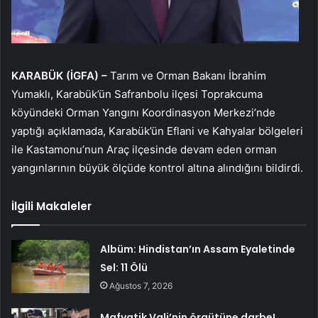
KARABÜK (İGFA) –
Tarım ve Orman Bakanı İbrahim
Yumaklı, Karabük’ün Safranbolu ilçesi Toprakcuma
köyündeki Orman Yangını Koordinasyon Merkezi’nde
yaptığı açıklamada, Karabük’ün Eflani ve Kahyalar bölgeleri
ile Kastamonu’nun Araç ilçesinde devam eden orman
yangınlarının büyük ölçüde kontrol altına alındığını bildirdi.
İlgili Makaleler
Albüm: Hindistan’ın Assam Eyaletinde
Sel: 11 Ölü
Ağustos 7, 2026
Mafyatik Vali’nin örgütüne darbe!