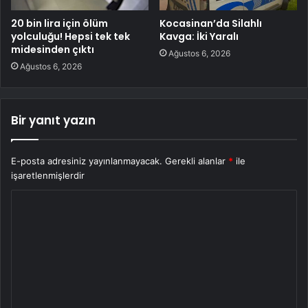
20 bin lira için ölüm
Kocasinan’da Silahlı
yolculuğu! Hepsi tek tek
Kavga: İki Yaralı
midesinden çıktı
Ağustos 6, 2026
Ağustos 6, 2026
Bir yanıt yazın
E-posta adresiniz yayınlanmayacak.
Gerekli alanlar
*
ile
işaretlenmişlerdir
Y
o
r
u
m
*