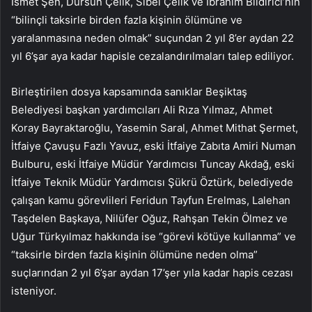
İsmet Şen, Dursun Çelik, Sibel Çelik ve İbrahim Bildirici’nin
“bilinçli taksirle birden fazla kişinin ölümüne ve
yaralanmasına neden olmak” suçundan 2 yıl 8’er aydan 22
yıl 6’şar aya kadar hapisle cezalandırılmaları talep ediliyor.
Birleştirilen dosya kapsamında sanıklar Beşiktaş
Belediyesi başkan yardımcıları Ali Rıza Yılmaz, Ahmet
Koray Bayraktaroğlu, Yasemin Saral, Ahmet Mithat Şermet,
İtfaiye Çavuşu Fazlı Yavuz, eski İtfaiye Zabıta Amiri Numan
Bulburu, eski İtfaiye Müdür Yardımcısı Tuncay Akdağ, eski
İtfaiye Teknik Müdür Yardımcısı Şükrü Öztürk, belediyede
çalışan kamu görevlileri Feridun Tayfun Erelmas, Lalehan
Taşdelen Başkaya, Nilüfer Oğuz, Rahşan Tekin Ölmez ve
Uğur Türkyılmaz hakkında ise “görevi kötüye kullanma” ve
“taksirle birden fazla kişinin ölümüne neden olma”
suçlarından 2 yıl 6’şar aydan 17’şer yıla kadar hapis cezası
isteniyor.