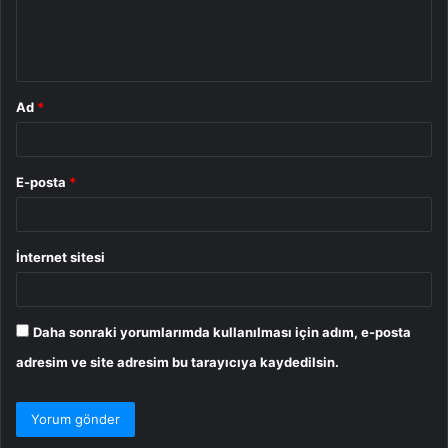
m
*
Ad
*
E-posta
*
İnternet sitesi
Daha sonraki yorumlarımda kullanılması için adım, e-posta
adresim ve site adresim bu tarayıcıya kaydedilsin.