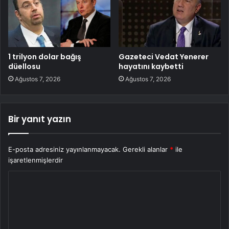
1 trilyon dolar bağış
Gazeteci Vedat Yenerer
düellosu
hayatını kaybetti
Ağustos 7, 2026
Ağustos 7, 2026
Bir yanıt yazın
E-posta adresiniz yayınlanmayacak.
Gerekli alanlar
*
ile
işaretlenmişlerdir
Y
o
r
u