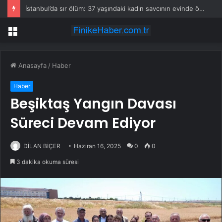
İstanbul’da sır ölüm: 37 yaşındaki kadın savcının evinde ölü bulundu!
Menü
Anasayfa
/
Haber
Haber
Beşiktaş Yangın Davası
Süreci Devam Ediyor
DİLAN BİÇER
Haziran 16, 2025
0
0
3 dakika okuma süresi