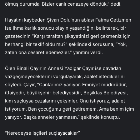
ölmüş durumda. Bizler canlı cenazeye döndük.” dedi.
Hayatını kaybeden Şivan Dolu’nun ablası Fatma Getizmen
ise ihmalkarlık sonucu olayın yaşandığını belirterek, bir
gazetecinin “Karşı taraftan şikayetinizi geri çekmeniz için
herhangi bir teklif oldu mu?” şeklindeki sorusuna, “Yok,
zaten ona cesaret edemezler.” yanıtını verdi.
Ölen Binali Çayır’ın Annesi Yadigar Çayır ise davadan
vazgeçmeyeceklerini vurgulayarak, adalet istediklerini
söyledi. Çayır, “Canlarımız yanıyor. Emniyet müdürüdür,
itfaiyedir, büyükşehir belediyesidir, Beşiktaş Belediyesi,
kim suçluysa cezalarını çeksinler. Onu istiyoruz, adalet
istiyorum. Ben çocuğumu geri getiremem. Ama benim içim
yanıyor. Başka anneler yanmasın.” şeklinde konuştu.
“Neredeyse işçileri suçlayacaklar”