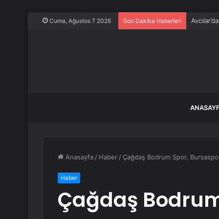
Avcılar’d
Cuma, Ağustos 7 2026
Son Dakika Haberleri
ANASAY
Anasayfa
/
Haber
/
Çağdaş Bodrum Spor, Bursaspor
Haber
Çağdaş Bodrum 