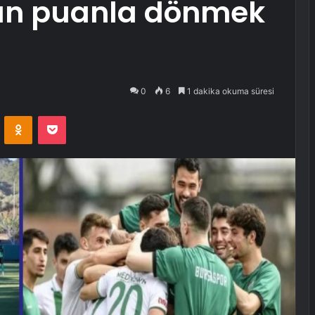
n puanla dönmek
0
6
1 dakika okuma süresi
VKontakte
Odnoklassniki
Pocket