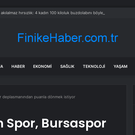
a akılalmaz hırsızlık: 4 kadın 100 kiloluk buzdolabını böyle çaldı
FA
HABER
EKONOMI
SAĞLIK
TEKNOLOJI
YAŞAM
 deplasmanından puanla dönmek istiyor
Spor, Bursaspor