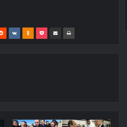
erest
Reddit
VKontakte
Odnoklassniki
Pocket
E-Posta ile paylaş
Yazdır