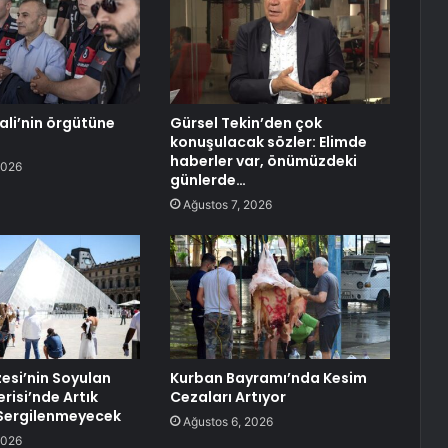
ali’nin örgütüne
Gürsel Tekin’den çok
konuşulacak sözler: Elimde
haberler var, önümüzdeki
2026
günlerde…
Ağustos 7, 2026
esi’nin Soyulan
Kurban Bayramı’nda Kesim
risi’nde Artık
Cezaları Artıyor
Sergilenmeyecek
Ağustos 6, 2026
2026