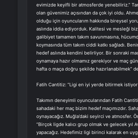
evimizde keyifli bir atmosferde yenebiliriz.” T
olan güvenimiz açısından da çok iyi oldu. Ahmet
olduğu için oyuncularım hakkında bireysel yor
aslında iddia ediyorduk. Kalitesi ve mesleği bize
galibiyet tamamen takım savunmasına, hücumda
koymasında tüm takım ciddi katkı sağladı. Ben
hedef aslında kendini belirliyor. Bir sonraki m
oynamaya hazır olmamız gerekiyor ve maç günü 
hafta o maça doğru şekilde hazırlanabilmek” de
Fatih Cantitiz: “Ligi en iyi yerde bitirmek istiyo
Takımın deneyimli oyuncularından Fatih Cantitiz,
sahadaki her maç bizim hedef maçımızdır. Sah
oynayacağız. Muğla’daki seyirci ve atmosfer. Ön
“Birçok ligde kalıcı grup olmak ve gelecek yıl
yapacağız. Hedefimiz ligi birinci kalarak en u