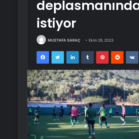
deplasmanında
istiyor
MUSTAFA SARAÇ
Ekim 26, 2023
Facebook
Twitter
LinkedIn
Tumblr
Pinterest
Reddit