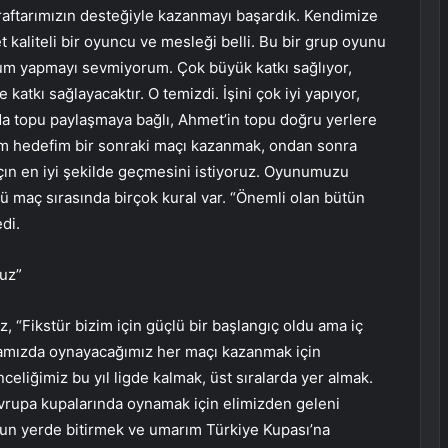
araftarımızın desteğiyle kazanmayı başardık. Kendimize
 kaliteli bir oyuncu ve mesleği belli. Bu bir grup oyunu
um yapmayı sevmiyorum. Çok büyük katkı sağlıyor,
 katkı sağlayacaktır. O temizdi. İşini çok iyi yapıyor,
 topu paylaşmaya bağlı, Ahmet’in topu doğru yerlere
im hedefim bir sonraki maçı kazanmak, ondan sonra
açın en iyi şekilde geçmesini istiyoruz. Oyunumuzu
maç sırasında birçok kural var. “Önemli olan bütün
di.
ruz”
 “Fikstür bizim için güçlü bir başlangıç ​​oldu ama iç
amızda oynayacağımız her maçı kazanmak için
celiğimiz bu yıl ligde kalmak, üst sıralarda yer almak.
 Avrupa kupalarında oynamak için elimizden geleni
ygun yerde bitirmek ve umarım Türkiye Kupası’na