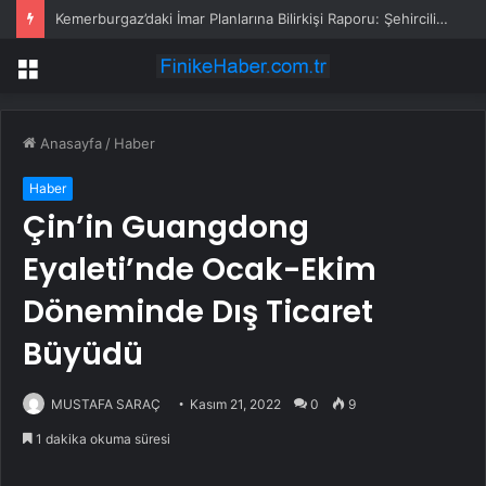
Kemerburgaz’daki İmar Planlarına Bilirkişi Raporu: Şehircilik İlkelerine ve Kamu Yararına Aykırı
Menü
Anasayfa
/
Haber
Haber
Çin’in Guangdong
Eyaleti’nde Ocak-Ekim
Döneminde Dış Ticaret
Büyüdü
MUSTAFA SARAÇ
Kasım 21, 2022
0
9
1 dakika okuma süresi