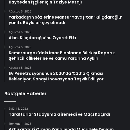
Kaybeden İşçiler İçin Taziye Mesajı
Ağustos 5, 2026
Yarkadaş’ın sözlerine Mansur Yavaş’tan ‘Kılıçdaroğlu’
yanıtı: Böyle bir şey olmadı
Ağustos 5, 2026
Akın, Kılıçdaroğlu’nu Ziyaret Etti
Ağustos 5, 2026
Kemerburgaz’daki İmar Planlarına Bilirkişi Raporu:
Şehircilik İlkelerine ve Kamu Yararına Aykırı
Ağustos 5, 2026
EV Penetrasyonunun 2030’da %30’a Çıkması
Bekleniyor, Sanayi İnovasyona Teşvik Ediliyor
Rastgele Haberler
Eylül 13, 2023
Taraftarlar Stadyuma Giremedi ve Maçı Kaçırdı
Temmuz 1, 2025
Akhisar’daki Orman Yangınında Mücadele Devam