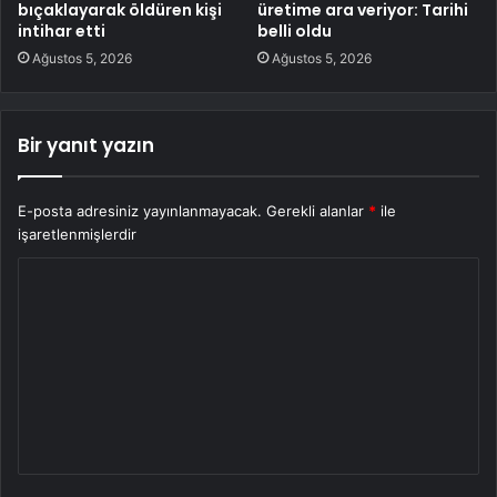
bıçaklayarak öldüren kişi
üretime ara veriyor: Tarihi
intihar etti
belli oldu
Ağustos 5, 2026
Ağustos 5, 2026
Bir yanıt yazın
E-posta adresiniz yayınlanmayacak.
Gerekli alanlar
*
ile
işaretlenmişlerdir
Y
o
r
u
m
*