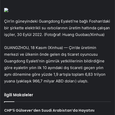
Çin’in güneyindeki Guangdong Eyaleti’ne bağlı Foshan’daki
bir şirkette elektrikli su ısıtıcılarının üretim hattında çalışan
işçiler, 30 Eylül 2022. (Fotoğraf: Huang Guobao/Xinhua)
GUANGZHOU, 18 Kasım (Xinhua) — Çin’de üretimin
merkezi ve ülkenin önde gelen dış ticaret oyuncusu
Guangdong Eyaleti’nin gümrük yetkililerinin bildirdiğine
göre eyaletin yılın ilk 10 ayındaki dış ticareti geçen yılın
aynı dönemine göre yüzde 1,9 artışla toplam 6,83 trilyon
yuana (yaklaşık 966,7 milyar ABD doları) ulaştı.
İlgili Makaleler
CHP’li Gülsever’den Suudi Arabistan’da Hayatını