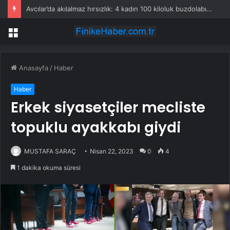
Avcılar’da akılalmaz hırsızlık: 4 kadın 100 kiloluk buzdolabını böyle çaldı
Menü
Anasayfa
/
Haber
Haber
Erkek siyasetçiler mecliste
topuklu ayakkabı giydi
MUSTAFA SARAÇ
Nisan 22, 2023
0
4
1 dakika okuma süresi