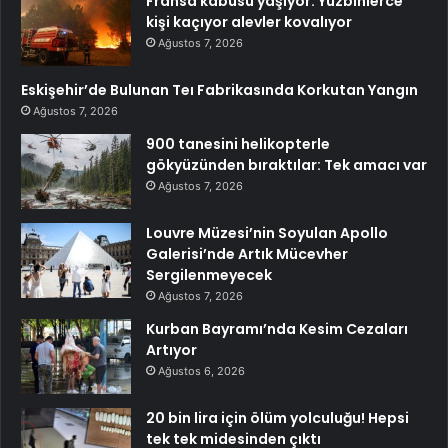
Fransa kabusu yaşıyor: Yüzbinlerce
kişi kaçıyor alevler kovalıyor
Ağustos 7, 2026
Eskişehir’de Bulunan Teı Fabrikasında Korkutan Yangın
Ağustos 7, 2026
900 tanesini helikopterle
gökyüzünden bıraktılar: Tek amacı var
Ağustos 7, 2026
Louvre Müzesi’nin Soyulan Apollo
Galerisi’nde Artık Mücevher
Sergilenmeyecek
Ağustos 7, 2026
Kurban Bayramı’nda Kesim Cezaları
Artıyor
Ağustos 6, 2026
20 bin lira için ölüm yolculuğu! Hepsi
tek tek midesinden çıktı