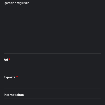
işaretlenmişlerdir
Y
o
r
u
m
*
Ad
*
E-posta
*
İnternet sitesi