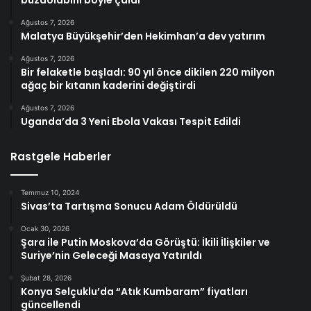
buzdolabını böyle çaldı
Ağustos 7, 2026
Malatya Büyükşehir’den Hekimhan’a dev yatırım
Ağustos 7, 2026
Bir felaketle başladı: 90 yıl önce dikilen 220 milyon
ağaç bir kıtanın kaderini değiştirdi
Ağustos 7, 2026
Uganda’da 3 Yeni Ebola Vakası Tespit Edildi
Rastgele Haberler
Temmuz 10, 2024
Sivas’ta Tartışma Sonucu Adam Öldürüldü
Ocak 30, 2026
Şara ile Putin Moskova’da Görüştü: İkili İlişkiler ve
Suriye’nin Geleceği Masaya Yatırıldı
Şubat 28, 2026
Konya Selçuklu’da “Atık Kumbaram” fiyatları
güncellendi