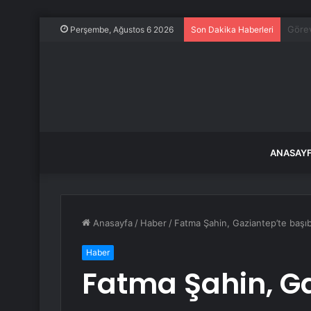
Durmu
Perşembe, Ağustos 6 2026
Son Dakika Haberleri
ANASAY
Anasayfa
/
Haber
/
Fatma Şahin, Gaziantep’te başı
Haber
Fatma Şahin, G