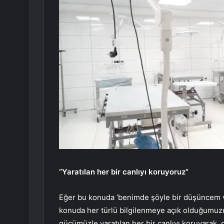
“Yaratılan her bir canlıyı koruyoruz”
Eğer bu konuda ‘benimde şöyle bir düşüncem v
konuda her türlü bilgilenmeye açık olduğumuzu
gücümüzle yaratılan her bir canlıyı koruyarak, 