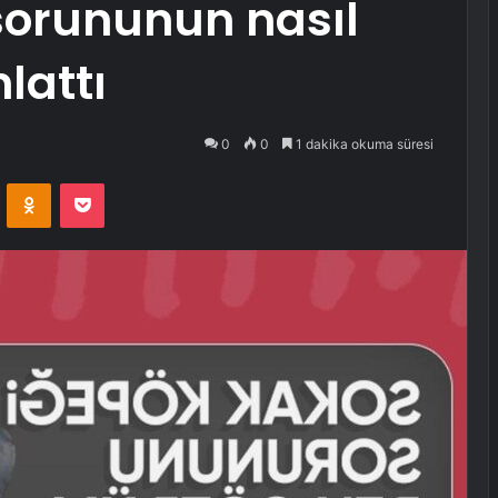
sorununun nasıl
lattı
0
0
1 dakika okuma süresi
VKontakte
Odnoklassniki
Pocket