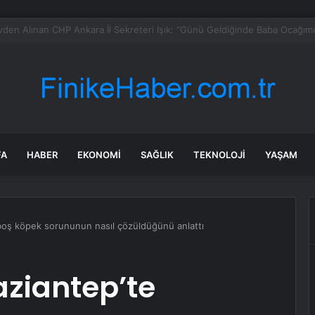
ş Yılmaz’dan Faiz, Enflasyon ve Kur Yorumu: Merkez Bankası, Fiyat ve Fi
FA
HABER
EKONOMI
SAĞLIK
TEKNOLOJI
YAŞAM
boş köpek sorununun nasıl çözüldüğünü anlattı
aziantep’te