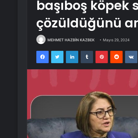
başıboş köpek 
çözüldüğünü an
MEHMET HAZBİN KAZBEK
Mayıs 29, 2024
Facebook
Twitter
LinkedIn
Tumblr
Pinterest
Reddit