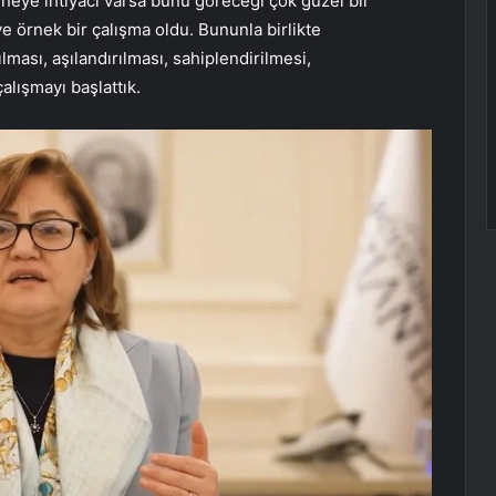
 neye ihtiyacı varsa bunu göreceği çok güzel bir
e örnek bir çalışma oldu. Bununla birlikte
ılması, aşılandırılması, sahiplendirilmesi,
çalışmayı başlattık.