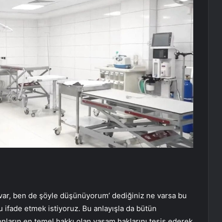
ar, ben de şöyle düşünüyorum’ dediğiniz ne varsa bu
 ifade etmek istiyoruz. Bu anlayışla da bütün
onların en temel hakkı olan yaşam haklarını tesis ederek