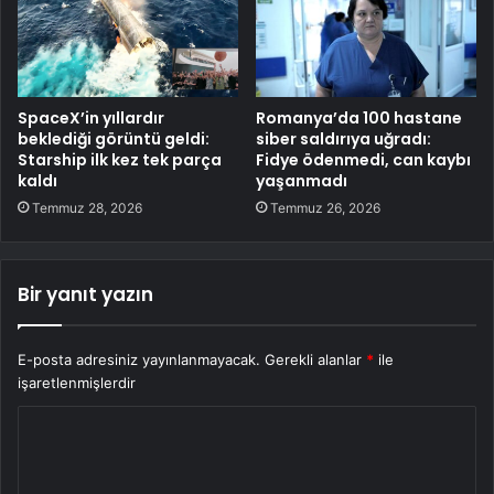
SpaceX’in yıllardır
Romanya’da 100 hastane
beklediği görüntü geldi:
siber saldırıya uğradı:
Starship ilk kez tek parça
Fidye ödenmedi, can kaybı
kaldı
yaşanmadı
Temmuz 28, 2026
Temmuz 26, 2026
Bir yanıt yazın
E-posta adresiniz yayınlanmayacak.
Gerekli alanlar
*
ile
işaretlenmişlerdir
Y
o
r