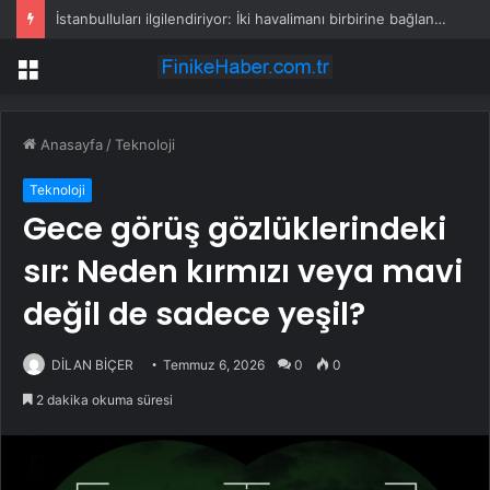
İstanbulluları ilgilendiriyor: İki havalimanı birbirine bağlanacak
Menü
Anasayfa
/
Teknoloji
Teknoloji
Gece görüş gözlüklerindeki
sır: Neden kırmızı veya mavi
değil de sadece yeşil?
DİLAN BİÇER
Temmuz 6, 2026
0
0
2 dakika okuma süresi