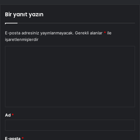
Bir yanıt yazın
E-posta adresiniz yayınlanmayacak.
Gerekli alanlar
*
ile
işaretlenmişlerdir
Y
o
r
u
m
*
Ad
*
E-posta
*