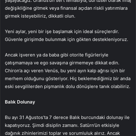
yaşayacağız. Uranüs’ün sert temasıyla, dürtüsel olarak imaj
değişikliğine gitmek veya finansal açıdan riskli yatırımlara
girmek isteyebiliriz, dikkatli olun.
Yeni aylar, yeni bir işe başlamak için ideal süreçlerdir.
Güvenle girişimde bulunmak için gökten destekleniyoruz.
Ancak işveren ya da baba gibi otorite figürleriyle
çatışmamaya ve ego savaşına girmemeye dikkat edin.
Chiron’a açı veren Venüs, bu yeni ayın kalp ağrısı için bir
merhem olduğunu gösteriyor. Hiç beklemediğimiz bir anda
eski sevgililerden pişmanlık dolu dönüşlere tanık olabiliriz.
Balık Dolunay
Bu ayı 31 Ağustos’ta 7 derece Balık burcundaki dolunay ile
kapatıyoruz. Şimdi disiplin zamanı. Satürn’ün etkisiyle
dağınık zihinlerimizi toplar ve sorumluluk alırız. Ancak