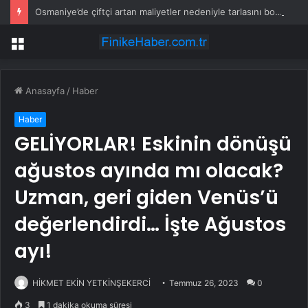
Osmaniye’de çiftçi artan maliyetler nedeniyle tarlasını boş bıraktı
Menü
Anasayfa
/
Haber
Haber
GELİYORLAR! Eskinin dönüşü
ağustos ayında mı olacak?
Uzman, geri giden Venüs’ü
değerlendirdi… İşte Ağustos
ayı!
HİKMET EKİN YETKİNŞEKERCİ
Temmuz 26, 2023
0
3
1 dakika okuma süresi