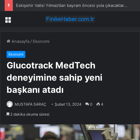
Belde A.Ş.’den Kocaeli çocuklara eğlenceli etkinlik
Menü
Anasayfa
/
Ekonomi
Ekonomi
Glucotrack MedTech
deneyimine sahip yeni
başkanı atadı
MUSTAFA SARAÇ
Şubat 13, 2024
0
4
2 dakika okuma süresi