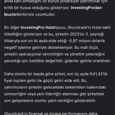
anda kârlı olmadığını ve bunun potansiyel yatırımcılar için
kritik bir husus olduğunu gösteriyor.
InvestingPro’dan
İpuçları
birbiriyle uyumludur.
Bir diğer
InvestingPro Halat
ipucu, Glucotrack’in hızla nakit
tükettiğini gösteriyor ve bu, şirketin 2023’ün 3. çeyreği
itibarıyla son on iki ayda elde ettiği -5,97 milyon dolarlık
negatif işletme geliriyle destekleniyor. Bu mali ölçüt,
şirketin operasyonel verimliliğini ve yönetim yeteneğini
yansıttığı için özellikle değerlidir. giderler gelirle orantılıdır.
Daha olumlu bir kayda göre şirket, son üç ayda %41,42’lik
fiyat-toplam getiri ile güçlü getiri elde etti. Bu,
yatırımcıların şirketin gelecekteki beklentileri hakkındaki
iyimserliğini veya yeni liderliğin atanması gibi şirketteki
son gelişmelere olumlu yanıt verdiğini gösterebilir.
Glucotrack’ın finansal ve piyasa performansını daha