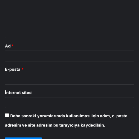
r
u
m
*
Ad
*
E-posta
*
İnternet sitesi
Daha sonraki yorumlarımda kullanılması için adım, e-posta
adresim ve site adresim bu tarayıcıya kaydedilsin.