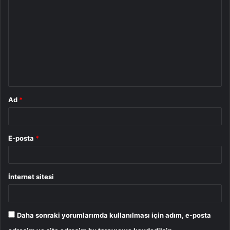
o
r
u
m
*
Ad
*
E-posta
*
İnternet sitesi
Daha sonraki yorumlarımda kullanılması için adım, e-posta