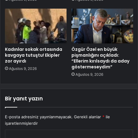
Kadınlar sokak ortasında
Özgür Özel en büyük
kavgaya tutuştu! Ekipler
pişmanlığını açıkladı:
zor ayırdı
“Ellerim kırılsaydı da aday
göstermeseydim”
Ağustos 9, 2026
Ağustos 9, 2026
Bir yanıt yazın
E-posta adresiniz yayınlanmayacak.
Gerekli alanlar
*
ile
işaretlenmişlerdir
Y