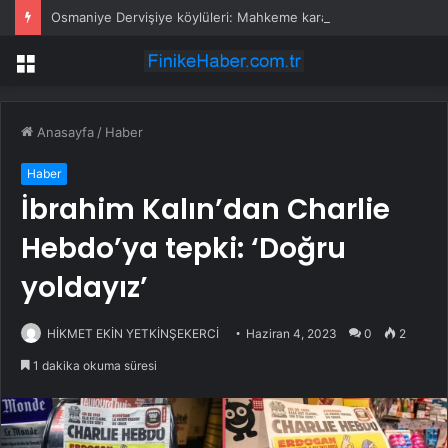
Osmaniye Dervişiye köylüleri: Mahkeme kararına rağmen ormanda katliam yapıyorlar
Menü
Anasayfa
/
Haber
Haber
İbrahim Kalın’dan Charlie
Hebdo’ya tepki: ‘Doğru
yoldayız’
HİKMET EKİN YETKİNŞEKERCİ
Haziran 4, 2023
0
2
1 dakika okuma süresi