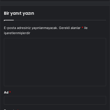
Bir yanıt yazın
E-posta adresiniz yayınlanmayacak.
Gerekli alanlar
*
ile
işaretlenmişlerdir
Y
o
r
u
m
*
Ad
*