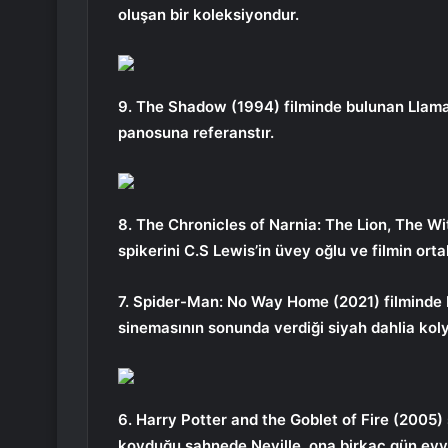
oluşan bir koleksiyondur.
9. The Shadow (1994) filminde bulunan Llama 
panosuna referanstır.
8. The Chronicles of Narnia: The Lion, The 
spikerini C.S Lewis’in üvey oğlu ve filmin or
7. Spider-Man: No Way Home (2021) filminde 
sinemasının sonunda verdiği siyah dahlia koly
6. Harry Potter and the Goblet of Fire (2005)
koyduğu sahnede Neville, ona birkaç gün evvel