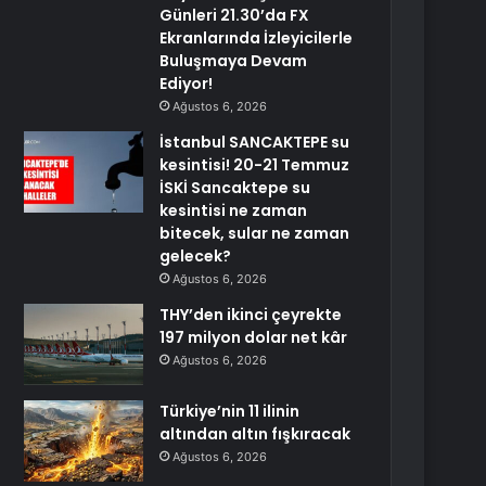
Günleri 21.30’da FX
Ekranlarında İzleyicilerle
Buluşmaya Devam
Ediyor!
Ağustos 6, 2026
İstanbul SANCAKTEPE su
kesintisi! 20-21 Temmuz
İSKİ Sancaktepe su
kesintisi ne zaman
bitecek, sular ne zaman
gelecek?
Ağustos 6, 2026
THY’den ikinci çeyrekte
197 milyon dolar net kâr
Ağustos 6, 2026
Türkiye’nin 11 ilinin
altından altın fışkıracak
Ağustos 6, 2026