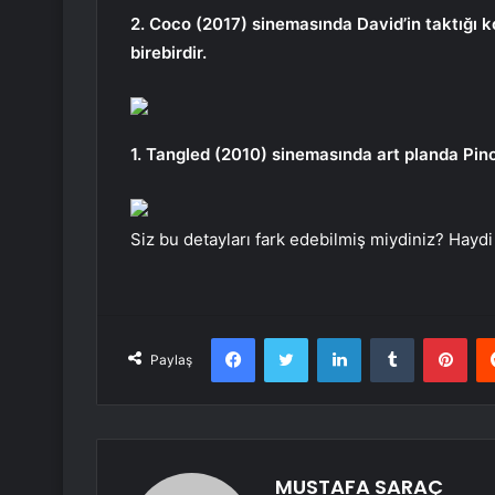
2. Coco (2017) sinemasında David’in taktığı k
birebirdir.
1. Tangled (2010) sinemasında art planda Pinok
Siz bu detayları fark edebilmiş miydiniz? Haydi
Facebook
Twitter
LinkedIn
Tumblr
Pint
Paylaş
MUSTAFA SARAÇ