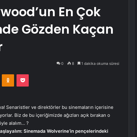
ywood’un En Çok
inde Gözden Kaçan
r
0
8
1 dakika okuma süresi
VKontakte
Odnoklassniki
Pocket
ya! Senaristler ve direktörler bu sinemaların içerisine
orlar. Biz de bu içeriğimizde ağızları açık bırakan o
öyle alalım… ?
başlayalım: Sinemada Wolverine’in pençelerindeki