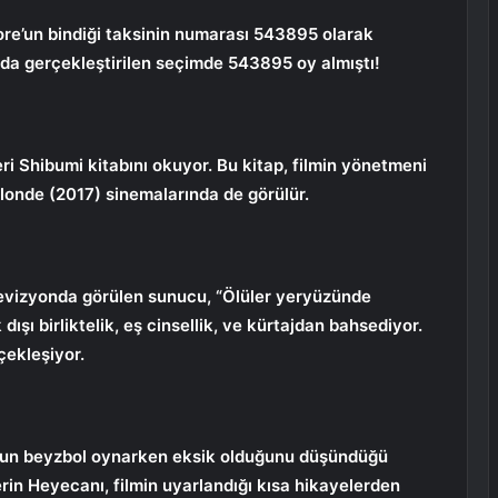
re’un bindiği taksinin numarası 543895 olarak
nda gerçekleştirilen seçimde 543895 oy almıştı!
eri Shibumi kitabını okuyor. Bu kitap, filmin yönetmeni
londe (2017) sinemalarında de görülür.
evizyonda görülen sunucu, “Ölüler yeryüzünde
dışı birliktelik, eş cinsellik, ve kürtajdan bahsediyor.
çekleşiyor.
’nun beyzbol oynarken eksik olduğunu düşündüğü
erin Heyecanı, filmin uyarlandığı kısa hikayelerden