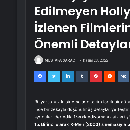
Edilmeyen Holl
İzlenen Filmler
Önemli Detayla
MUSTAFA SARAÇ
Kasım 23, 2022
Facebook
Twitter
LinkedIn
Tumblr
Pinterest
Reddit
Biliyorsunuz ki sinemalar nitekim farklı bir dün
ince bir zekayla düşünülmüş detaylar yerleştiriy
ayrıntıları derledik. Merak ediyorsanız sizleri ş
15. Birinci olarak X-Men (2000) sinemasıyla 