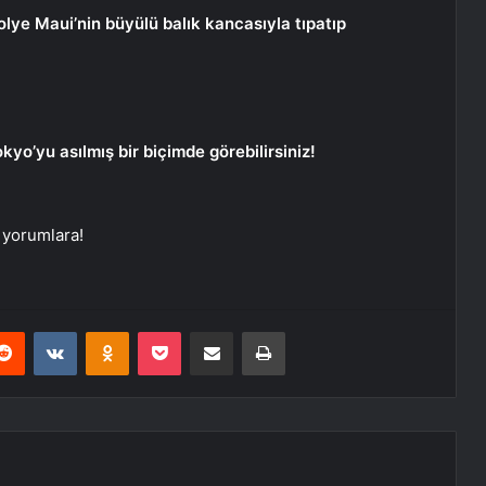
olye Maui’nin büyülü balık kancasıyla tıpatıp
yo’yu asılmış bir biçimde görebilirsiniz!
 yorumlara!
erest
Reddit
VKontakte
Odnoklassniki
Pocket
E-Posta ile paylaş
Yazdır