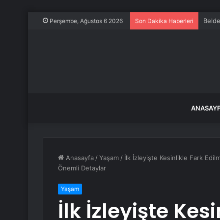
Belde
Perşembe, Ağustos 6 2026
Son Dakika Haberleri
ANASAY
Anasayfa
/
Yaşam
/
İlk İzleyişte Kesinlikle Fark E
Önemli Detaylar
Yaşam
İlk İzleyişte Kes