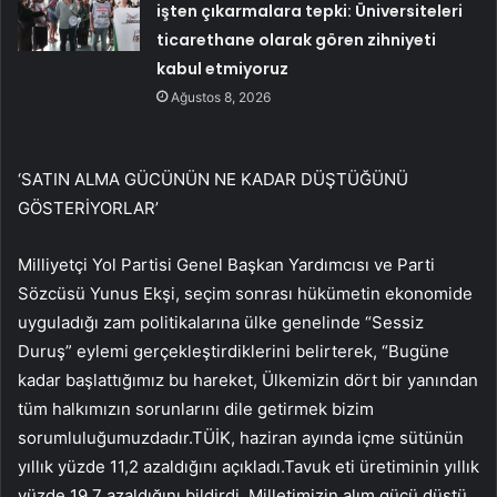
işten çıkarmalara tepki: Üniversiteleri
ticarethane olarak gören zihniyeti
kabul etmiyoruz
Ağustos 8, 2026
‘SATIN ALMA GÜCÜNÜN NE KADAR DÜŞTÜĞÜNÜ
GÖSTERİYORLAR’
Milliyetçi Yol Partisi Genel Başkan Yardımcısı ve Parti
Sözcüsü Yunus Ekşi, seçim sonrası hükümetin ekonomide
uyguladığı zam politikalarına ülke genelinde “Sessiz
Duruş” eylemi gerçekleştirdiklerini belirterek, “Bugüne
kadar başlattığımız bu hareket, Ülkemizin dört bir yanından
tüm halkımızın sorunlarını dile getirmek bizim
sorumluluğumuzdadır.TÜİK, haziran ayında içme sütünün
yıllık yüzde 11,2 azaldığını açıkladı.Tavuk eti üretiminin yıllık
yüzde 19,7 azaldığını bildirdi. Milletimizin alım gücü düştü.