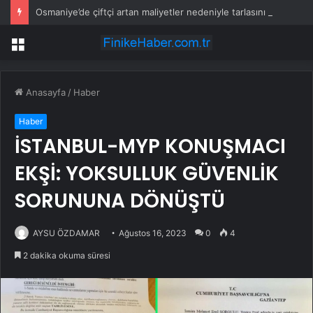
Osmaniye’de çiftçi artan maliyetler nedeniyle tarlasını boş bıraktı
Menü
Anasayfa
/
Haber
Haber
İSTANBUL-MYP KONUŞMACI
EKŞİ: YOKSULLUK GÜVENLİK
SORUNUNA DÖNÜŞTÜ
AYSU ÖZDAMAR
Ağustos 16, 2023
0
4
2 dakika okuma süresi