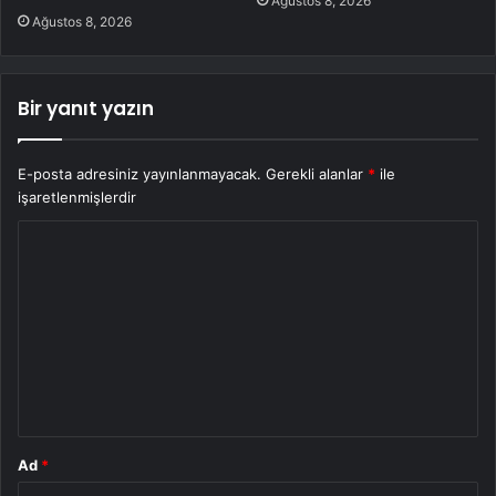
Ağustos 8, 2026
Ağustos 8, 2026
Bir yanıt yazın
E-posta adresiniz yayınlanmayacak.
Gerekli alanlar
*
ile
işaretlenmişlerdir
Y
o
r
u
m
*
Ad
*