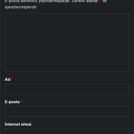
E-posta adresiniz yayınlanmayacak.
Gerekli alanlar
*
ile
işaretlenmişlerdir
Y
o
r
u
m
*
Ad
*
E-posta
*
İnternet sitesi