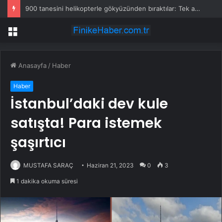
900 tanesini helikopterle gökyüzünden bıraktılar: Tek amacı var
Menü
Anasayfa
/
Haber
Haber
İstanbul’daki dev kule
satışta! Para istemek
şaşırtıcı
MUSTAFA SARAÇ
Haziran 21, 2023
0
3
1 dakika okuma süresi