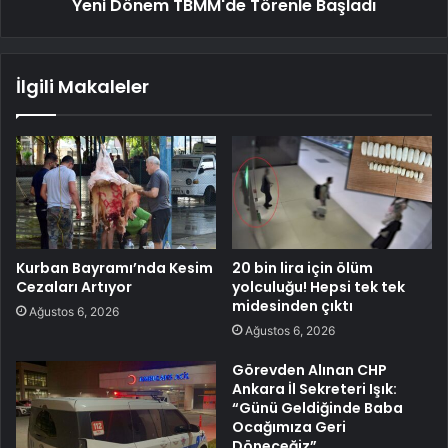
Yeni Dönem TBMM'de Törenle Başladı
İlgili Makaleler
Kurban Bayramı’nda Kesim
20 bin lira için ölüm
Cezaları Artıyor
yolculuğu! Hepsi tek tek
midesinden çıktı
Ağustos 6, 2026
Ağustos 6, 2026
Görevden Alınan CHP
Ankara İl Sekreteri Işık:
“Günü Geldiğinde Baba
Ocağımıza Geri
Döneceğiz”