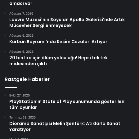
amacı var
Ağustos 7, 2026
Louvre Müzesi’nin Soyulan Apollo Galerisi’nde Artık
Mücevher Sergilenmeyecek
Ağustos 6, 2026
Kurban Bayramı’nda Kesim Cezaları Artıyor
Ağustos 6, 2026
20 bin lira için ölüm yolculuğu! Hepsi tek tek
midesinden çıktı
Rastgele Haberler
Eylül 27, 2025
PlayStation’ın State of Play sunumunda gösterilen
tüm oyunlar
Temmuz 28, 2025
Diorama Sanatçısı Melih Şentürk: Atıklarla Sanat
Yaratıyor