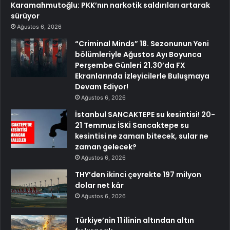
Karamahmutoğlu: PKK’nın narkotik saldırıları artarak
sürüyor
Ağustos 6, 2026
“Criminal Minds” 18. Sezonunun Yeni
bölümleriyle Ağustos Ayı Boyunca
Perşembe Günleri 21.30’da FX
Ekranlarında İzleyicilerle Buluşmaya
Devam Ediyor!
Ağustos 6, 2026
İstanbul SANCAKTEPE su kesintisi! 20-
21 Temmuz İSKİ Sancaktepe su
kesintisi ne zaman bitecek, sular ne
zaman gelecek?
Ağustos 6, 2026
THY’den ikinci çeyrekte 197 milyon
dolar net kâr
Ağustos 6, 2026
Türkiye’nin 11 ilinin altından altın