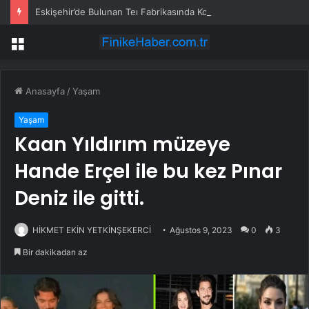
Eskişehir’de Bulunan Teı Fabrikasında Korkutan Yangın
Menü
Anasayfa
/
Yaşam
Yaşam
Kaan Yıldırım müzeye
Hande Erçel ile bu kez Pınar
Deniz ile gitti.
HİKMET EKİN YETKİNŞEKERCİ
Ağustos 9, 2023
0
3
Bir dakikadan az