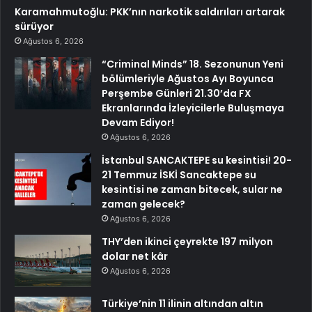
Karamahmutoğlu: PKK’nın narkotik saldırıları artarak
sürüyor
Ağustos 6, 2026
“Criminal Minds” 18. Sezonunun Yeni
bölümleriyle Ağustos Ayı Boyunca
Perşembe Günleri 21.30’da FX
Ekranlarında İzleyicilerle Buluşmaya
Devam Ediyor!
Ağustos 6, 2026
İstanbul SANCAKTEPE su kesintisi! 20-
21 Temmuz İSKİ Sancaktepe su
kesintisi ne zaman bitecek, sular ne
zaman gelecek?
Ağustos 6, 2026
THY’den ikinci çeyrekte 197 milyon
dolar net kâr
Ağustos 6, 2026
Türkiye’nin 11 ilinin altından altın