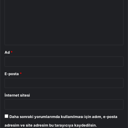
o
r
u
m
*
Ad
*
E-posta
*
İnternet sitesi
Daha sonraki yorumlarımda kullanılması için adım, e-posta
adresim ve site adresim bu tarayıcıya kaydedilsin.