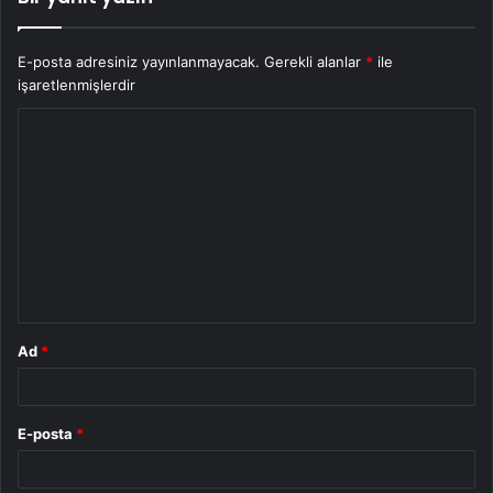
E-posta adresiniz yayınlanmayacak.
Gerekli alanlar
*
ile
işaretlenmişlerdir
Y
o
r
u
m
*
Ad
*
E-posta
*