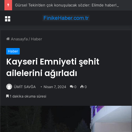
Gürsel Tekin’den çok konuşulacak sözler: Elimde haberler var, önümüzdeki günlerde…
Menü
Anasayfa
/
Haber
Haber
Kayseri Emniyeti şehit
ailelerini ağırladı
ÜMİT SAVĞA
Nisan 7, 2024
0
0
1 dakika okuma süresi