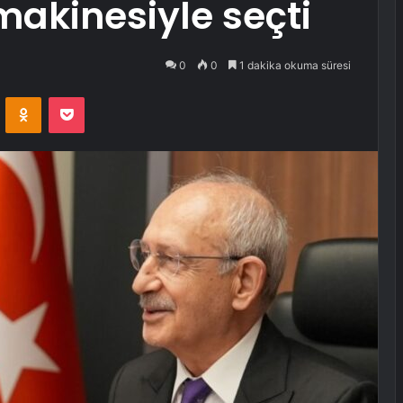
makinesiyle seçti
0
0
1 dakika okuma süresi
VKontakte
Odnoklassniki
Pocket