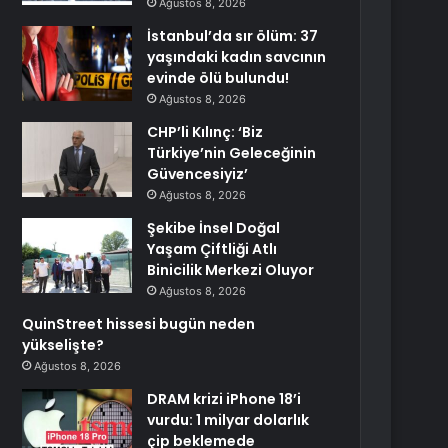
Ağustos 8, 2026
İstanbul’da sır ölüm: 37
yaşındaki kadın savcının
evinde ölü bulundu!
Ağustos 8, 2026
CHP’li Kılınç: ‘Biz
Türkiye’nin Geleceğinin
Güvencesiyiz’
Ağustos 8, 2026
Şekibe İnsel Doğal
Yaşam Çiftliği Atlı
Binicilik Merkezi Oluyor
Ağustos 8, 2026
QuinStreet hissesi bugün neden
yükselişte?
Ağustos 8, 2026
DRAM krizi iPhone 18’i
vurdu: 1 milyar dolarlık
çip beklemede