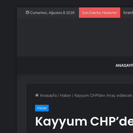
İstan
Cumartesi, Ağustos 8 2026
Son Dakika Haberleri
ANASAY
Anasayfa
/
Haber
/
Kayyum CHP’den ihraç edilecek v
Haber
Kayyum CHP’den