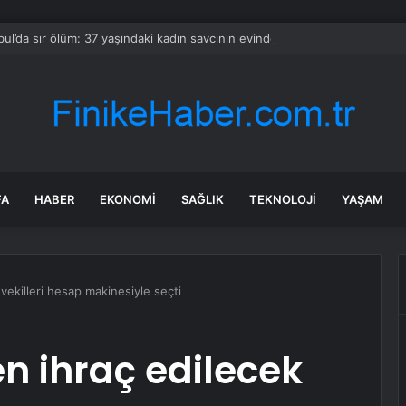
bul’da sır ölüm: 37 yaşındaki kadın savcının evinde ölü bulundu!
FA
HABER
EKONOMI
SAĞLIK
TEKNOLOJI
YAŞAM
ekilleri hesap makinesiyle seçti
 ihraç edilecek