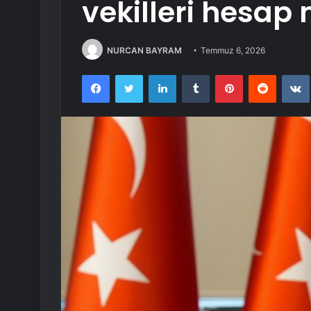
vekilleri hesap 
NURCAN BAYRAM
Temmuz 6, 2026
Facebook
Twitter
LinkedIn
Tumblr
Pinterest
Reddit