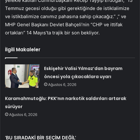
yelekle katılan Cumhurbaşkanı Recep Tayyip Erdoğan, “15
Temmuz gecesi olduğu gibi gerektiğinde de istiklalimize
ve istikbalimize canımız pahasına sahip çıkacağız.” ,” ve
MHP Genel Başkanı Devlet Bahçeli’nin “CHP ve ittifak
ortakları” 14 Mayıs’ta trajik bir son bekliyor.
İlgili Makaleler
Eskişehir Valisi Yılmaz’dan bayram
öncesi yola çıkacaklara uyarı
Ağustos 6, 2026
Karamahmutoğlu: PKK’nın narkotik saldırıları artarak
sürüyor
Ağustos 6, 2026
‘BU SIRADAKİ BİR SEÇİM DEĞİL’