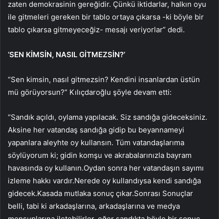
zaten demokrasinin gereğidir. Çünkü iktidarlar, halkın oyu
ile gitmeleri gereken bir tablo ortaya çıkarsa -ki böyle bir
tablo çıkarsa gitmeyeceğiz- mesajı veriyorlar” dedi.
‘SEN KİMSİN, NASIL GİTMEZSİN?’
“Sen kimsin, nasıl gitmezsin? Kendini insanlardan üstün
mü görüyorsun?” Kılıçdaroğlu şöyle devam etti:
“Sandık açıldı, oylama yapılacak. Siz sandığa gideceksiniz.
Aksine her vatandaş sandığa gidip bu beyannameyi
yapanlara aleyhte oy kullansın. Tüm vatandaşlarıma
söylüyorum ki; gidin komşu ve akrabalarınızla bayram
havasında oy kullanın.Oydan sonra her vatandaşın sayımı
izleme hakkı vardır.Nerede oy kullandıysa kendi sandığa
gidecek.Kasada mutlaka sonuç çıkar.Sonrası Sonuçlar
belli, tabi ki arkadaşlarına, arkadaşlarına ve medya
mensuplarına iletebilirler, eğer sandıkta böyle bir sonuç