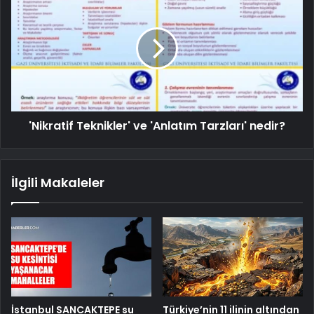
'Nikratif Teknikler' ve 'Anlatım Tarzları' nedir?
İlgili Makaleler
İstanbul SANCAKTEPE su
Türkiye’nin 11 ilinin altından