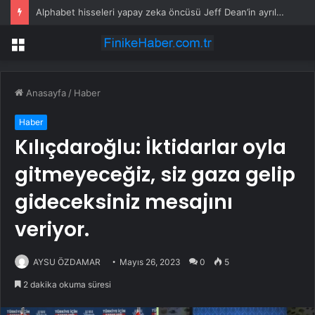
Alphabet hisseleri yapay zeka öncüsü Jeff Dean’in ayrılmasıyla %5 düştü
Menü
Anasayfa
/
Haber
Haber
Kılıçdaroğlu: İktidarlar oyla
gitmeyeceğiz, siz gaza gelip
gideceksiniz mesajını
veriyor.
AYSU ÖZDAMAR
Mayıs 26, 2023
0
5
2 dakika okuma süresi