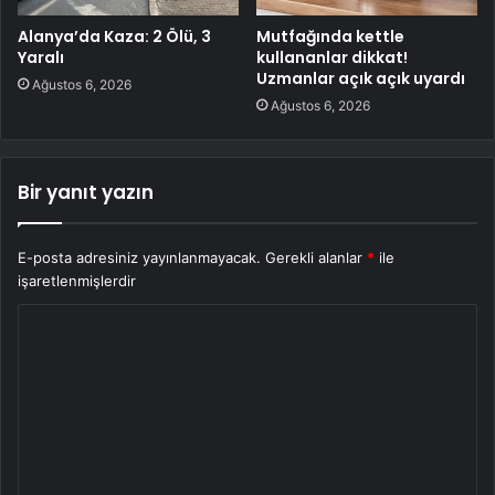
Alanya’da Kaza: 2 Ölü, 3
Mutfağında kettle
Yaralı
kullananlar dikkat!
Uzmanlar açık açık uyardı
Ağustos 6, 2026
Ağustos 6, 2026
Bir yanıt yazın
E-posta adresiniz yayınlanmayacak.
Gerekli alanlar
*
ile
işaretlenmişlerdir
Y
o
r
u
m
*