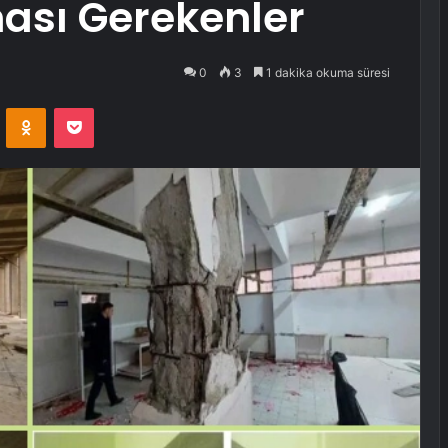
ması Gerekenler
0
3
1 dakika okuma süresi
VKontakte
Odnoklassniki
Pocket