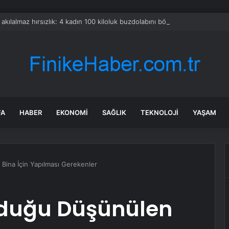
a akılalmaz hırsızlık: 4 kadın 100 kiloluk buzdolabını böyle çaldı
FA
HABER
EKONOMI
SAĞLIK
TEKNOLOJI
YAŞAM
Bina İçin Yapılması Gerekenler
lduğu Düşünülen