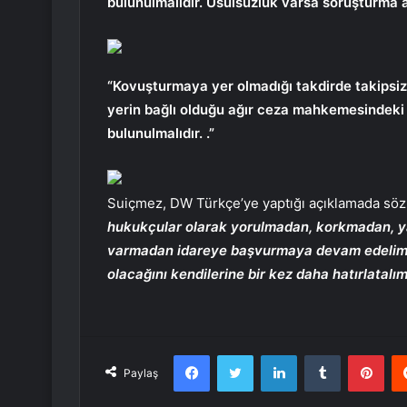
bulunulmalıdır. Usulsüzlük varsa soruşturma aç
“Kovuşturmaya yer olmadığı takdirde takipsiz
yerin bağlı olduğu ağır ceza mahkemesindeki 
bulunulmalıdır. .”
Suiçmez, DW Türkçe’ye yaptığı açıklamada sözl
hukukçular olarak yorulmadan, korkmadan, yargı
varmadan idareye başvurmaya devam edelim.
olacağını kendilerine bir kez daha hatırlatalım
Facebook
Twitter
LinkedIn
Tumblr
Pint
Paylaş