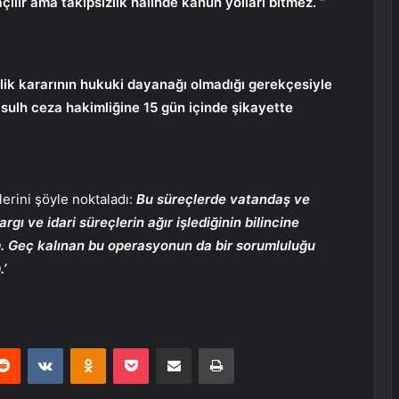
ılır ama takipsizlik halinde kanun yolları bitmez. “
lik kararının hukuki dayanağı olmadığı gerekçesiyle
sulh ceza hakimliğine 15 gün içinde şikayette
erini şöyle noktaladı:
Bu süreçlerde vatandaş ve
 ve idari süreçlerin ağır işlediğinin bilincine
 Geç kalınan bu operasyonun da bir sorumluluğu
.’
erest
Reddit
VKontakte
Odnoklassniki
Pocket
E-Posta ile paylaş
Yazdır