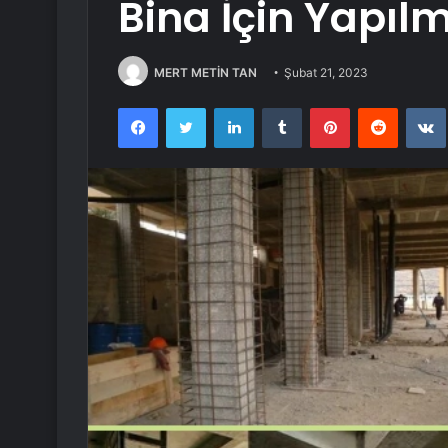
Bina İçin Yapıl
MERT METİN TAN
Şubat 21, 2023
Facebook
Twitter
LinkedIn
Tumblr
Pinterest
Reddit