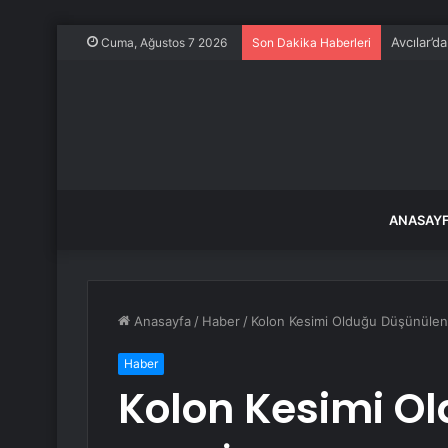
Avcılar’d
Cuma, Ağustos 7 2026
Son Dakika Haberleri
ANASAY
Anasayfa
/
Haber
/
Kolon Kesimi Olduğu Düşünülen 
Haber
Kolon Kesimi O