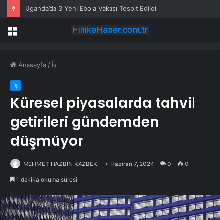
Uganda’da 3 Yeni Ebola Vakası Tespit Edildi
Menü
Anasayfa
/
İş
İş
Küresel piyasalarda tahvil
getirileri gündemden
düşmüyor
MEHMET HAZBİN KAZBEK
Haziran 7, 2024
0
0
1 dakika okuma süresi