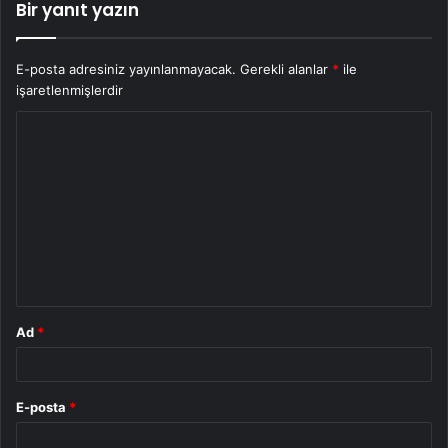
Bir yanıt yazın
E-posta adresiniz yayınlanmayacak.
Gerekli alanlar
*
ile
işaretlenmişlerdir
Y
o
r
u
m
*
Ad
*
E-posta
*