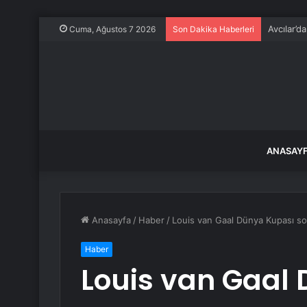
Avcılar’d
Cuma, Ağustos 7 2026
Son Dakika Haberleri
ANASAY
Anasayfa
/
Haber
/
Louis van Gaal Dünya Kupası sor
Haber
Louis van Gaal