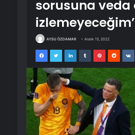
sorusuna veda et
izlemeyeceğim’
AYSU ÖZDAMAR
Aralık 15, 2022
Facebook
Twitter
LinkedIn
Tumblr
Pinterest
Reddit