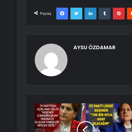
Facebook
Twitter
LinkedIn
Tumblr
Pint
Paylaş
AYSU ÖZDAMAR