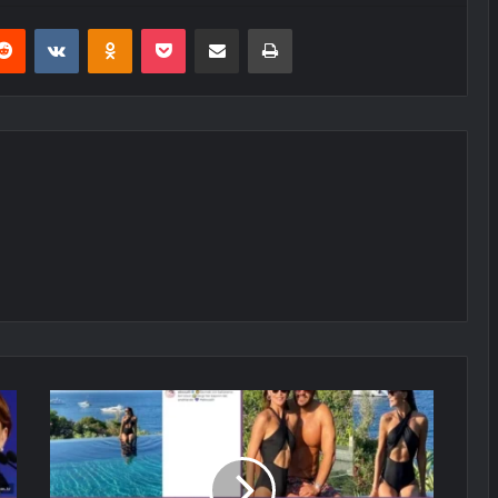
erest
Reddit
VKontakte
Odnoklassniki
Pocket
E-Posta ile paylaş
Yazdır