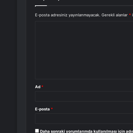
E-posta adresiniz yayınlanmayacak.
Gerekli alanlar
*
i
Y
o
r
u
m
*
Ad
*
E-posta
*
Daha sonraki yorumlarımda kullanılması için adı