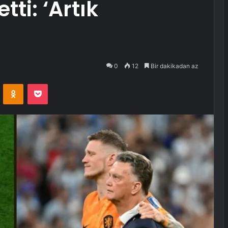
ti: ‘Artık
0
12
Bir dakikadan az
VKontakte
Odnoklassniki
Pocket