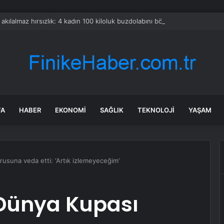
a akılalmaz hırsızlık: 4 kadın 100 kiloluk buzdolabını böyle çaldı
FA
HABER
EKONOMI
SAĞLIK
TEKNOLOJI
YAŞAM
usuna veda etti: ‘Artık izlemeyeceğim’
 Dünya Kupası