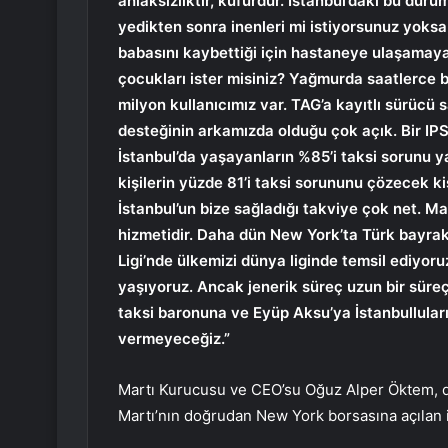
ahlaksızlıktır, küfürdür. İstanbul’daki bu durum
yedikten sonra inenleri mi istiyorsunuz yoksa
babasını kaybettiği için hastaneye ulaşamayan
çocukları ister misiniz? Yağmurda saatlerce be
milyon kullanıcımız var. TAG’a kayıtlı sürücü sa
desteğinin arkamızda olduğu çok açık. Bir IP
İstanbul’da yaşayanların %85’i taksi sorunu y
kişilerin yüzde 81’i taksi sorununu çözecek k
İstanbul’un bize sağladığı takviye çok net. M
hizmetidir. Daha dün New York’ta Türk bayrakl
Ligi’nde ülkemizi dünya liginde temsil ediyo
yaşıyoruz. Ancak jenerik süreç uzun bir süre
taksi baronuna ve Eyüp Aksu’ya İstanbullular
vermeyeceğiz.”
Martı Kurucusu ve CEO’su Oğuz Alper Öktem, dün
Martı’nın doğrudan New York borsasına açılan il