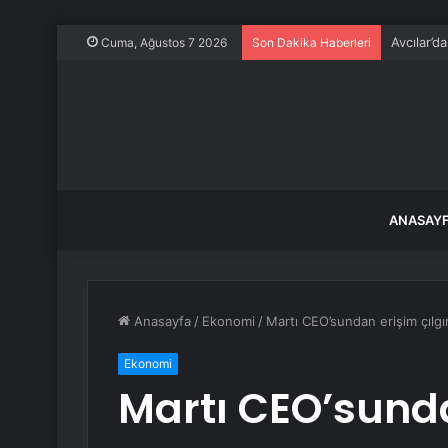
Avcılar’d
Cuma, Ağustos 7 2026
Son Dakika Haberleri
ANASAY
Anasayfa
/
Ekonomi
/
Martı CEO’sundan erişim çılgın
Ekonomi
Martı CEO’sunda