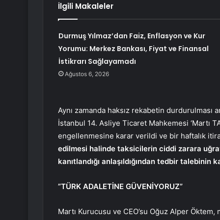
İlgili Makaleler
Durmuş Yılmaz’dan Faiz, Enflasyon ve Kur
Yorumu: Merkez Bankası, Fiyat ve Finansal
İstikrarı Sağlayamadı
Ağustos 6, 2026
Aynı zamanda haksız rekabetin durdurulması ama
İstanbul 14. Asliye Ticaret Mahkemesi ‘Martı T
engellenmesine karar verildi ve bir haftalık itir
edilmesi halinde taksicilerin ciddi zarara uğ
kanıtlandığı anlaşıldığından tedbir talebinin k
”TÜRK ADALETİNE GÜVENİYORUZ”
Martı Kurucusu ve CEO’su Oğuz Alper Öktem, m