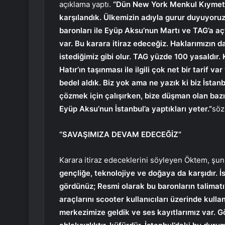
açıklama yaptı.
“Dün New York Menkul Kıymetle
karşılandık. Ülkemizin adıyla gurur duyuyoru
baronları ile Eyüp Aksu’nun Martı ve TAG’a açt
var. Bu karara itiraz edeceğiz. Haklarımızın d
istediğimiz gibi olur. TAG yüzde 100 yasaldır
Hatır’ın taşınması ile ilgili çok net bir tarif
bedel aldık. Biz yok ama ne yazık ki biz İstanb
çözmek için çalışırken, bize düşman olan bazı 
Eyüp Aksu’nun İstanbul’a yaptıkları yeter.”
söz
“SAVAŞIMIZA DEVAM EDECEĞİZ”
Karara itiraz edeceklerini söyleyen Öktem, şunl
gençliğe, teknolojiye ve doğaya da karşıdır. İ
gördünüz; Resmi olarak bu baronların talimatı
araçlarını scooter kullanıcıları üzerinde kull
merkezimize geldik ve ses kayıtlarımız var. G