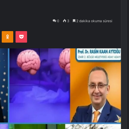
0
3
2 dakika okuma süresi
VKontakte
Odnoklassniki
Pocket