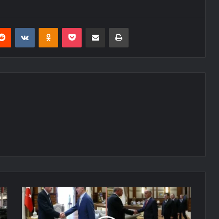
erest
Reddit
VKontakte
Odnoklassniki
Pocket
E-Posta ile paylaş
Yazdır