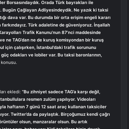
r Borsasındaydık. Orada Türk bayrakları ile
z. Bugün Çağlayan Adliyesindeydik. Ne yazık ki taksi
ığı dava var. Bu durumda bir orta erişim engeli kararı
a farkındayız. Türk adaletine de güveniyoruz. İnşallah
. Karayolları Trafik Kanunu’nun 87’nci maddesinde
 var ve ne TAG’dan ne de kuruş komisyondan bir kuruş
ul için çalışırken, İstanbul’daki trafik sorununu
güç odakları ve lobiler var. Bu taksi baronlarının,
 konusu.
arı ekledi:
“Bu zihniyet sadece TAG’a karşı değil,
stanbullulara resmen zulüm yapılıyor. Videoları
yla haftanın 7 günü 12 saat araç kullanan taksiciler
anıyor. Twitter’da da paylaştık. Birçoğumuz kendi çağrı
örüntüler olsun, manzaralar olsun. Bu artık