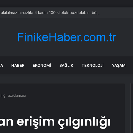
a akılalmaz hırsızlık: 4 kadın 100 kiloluk buzdolabını böyle çaldı
FA
HABER
EKONOMI
SAĞLIK
TEKNOLOJI
YAŞAM
lığı açıklaması
n erişim çılgınlığı