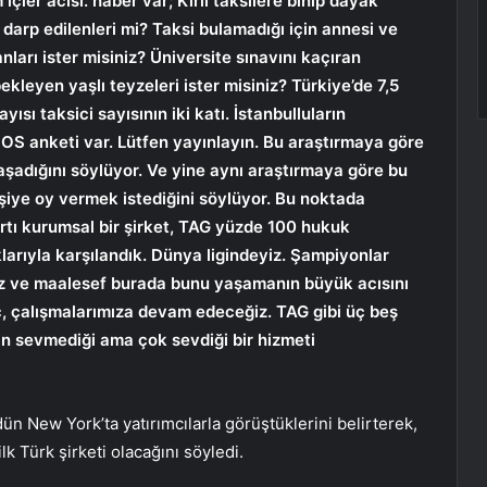
 içler acısı. haber var; Kirli taksilere binip dayak
 darp edilenleri mi? Taksi bulamadığı için annesi ve
ları ister misiniz? Üniversite sınavını kaçıran
kleyen yaşlı teyzeleri ister misiniz? Türkiye’de 7,5
yısı taksici sayısının iki katı. İstanbulluların
SOS anketi var. Lütfen yayınlayın. Bu araştırmaya göre
aşadığını söylüyor. Ve yine aynı araştırmaya göre bu
işiye oy vermek istediğini söylüyor. Bu noktada
artı kurumsal bir şirket, TAG yüzde 100 hukuk
arıyla karşılandık. Dünya ligindeyiz. Şampiyonlar
ruz ve maalesef burada bunu yaşamanın büyük acısını
ç, çalışmalarımıza devam edeceğiz. TAG gibi üç beş
ın sevmediği ama çok sevdiği bir hizmeti
 New York’ta yatırımcılarla görüştüklerini belirterek,
k Türk şirketi olacağını söyledi.