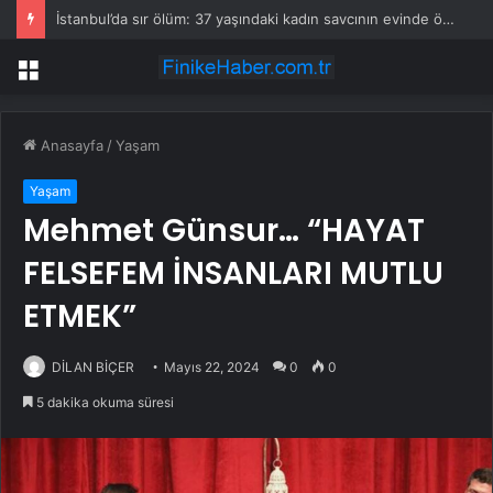
İstanbul’da sır ölüm: 37 yaşındaki kadın savcının evinde ölü bulundu!
Menü
Anasayfa
/
Yaşam
Yaşam
Mehmet Günsur… “HAYAT
FELSEFEM İNSANLARI MUTLU
ETMEK”
DİLAN BİÇER
Mayıs 22, 2024
0
0
5 dakika okuma süresi