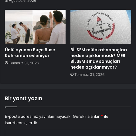
Ağustos 6, 2026
Ünlü oyuncu Buçe Buse
BİLSEM mülakat sonuçları
Kahraman evleniyor
neden açıklanmadı? MEB
BİLSEM sınav sonuçları
Temmuz 31, 2026
neden açıklanmıyor?
Temmuz 31, 2026
Bir yanıt yazın
E-posta adresiniz yayınlanmayacak.
Gerekli alanlar
*
ile
işaretlenmişlerdir
Y