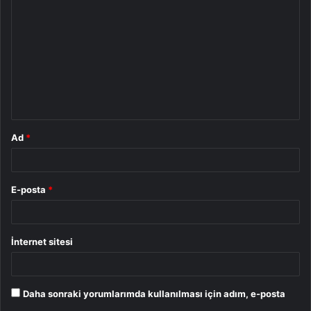
o
r
u
m
*
Ad
*
E-posta
*
İnternet sitesi
Daha sonraki yorumlarımda kullanılması için adım, e-posta