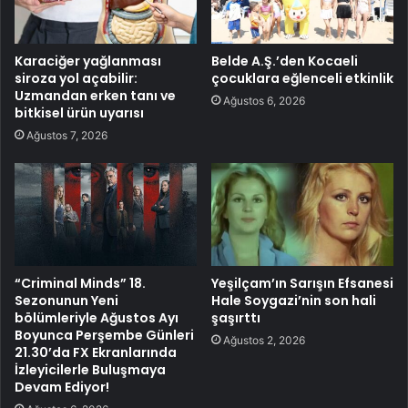
Karaciğer yağlanması
Belde A.Ş.’den Kocaeli
siroza yol açabilir:
çocuklara eğlenceli etkinlik
Uzmandan erken tanı ve
Ağustos 6, 2026
bitkisel ürün uyarısı
Ağustos 7, 2026
“Criminal Minds” 18.
Yeşilçam’ın Sarışın Efsanesi
Sezonunun Yeni
Hale Soygazi’nin son hali
bölümleriyle Ağustos Ayı
şaşırttı
Boyunca Perşembe Günleri
Ağustos 2, 2026
21.30’da FX Ekranlarında
İzleyicilerle Buluşmaya
Devam Ediyor!