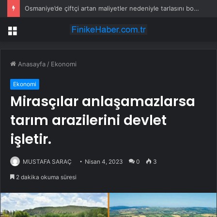
Osmaniye’de çiftçi artan maliyetler nedeniyle tarlasını boş bıraktı
Menü
Anasayfa
/
Ekonomi
Ekonomi
Mirasçılar anlaşamazlarsa
tarım arazilerini devlet
işletir.
MUSTAFA SARAÇ
Nisan 4, 2023
0
3
2 dakika okuma süresi