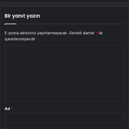
Bir yanıt yazın
E-posta adresiniz yayınlanmayacak.
Gerekli alanlar
*
ile
işaretlenmişlerdir
Y
o
r
u
m
*
Ad
*