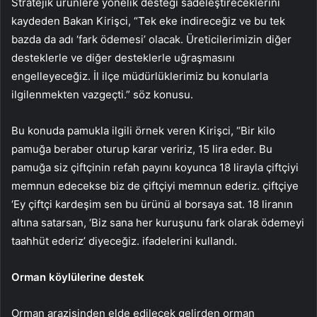
Stratejik ürünlere yönelik desteği sadeleştireceklerini
kaydeden Bakan Kirişci, “Tek eke indireceğiz ve bu tek
bazda da adı ‘fark ödemesi’ olacak. Üreticilerimizin diğer
desteklerle ve diğer desteklerle uğraşmasını
engelleyeceğiz. İl ilçe müdürlüklerimiz bu konularla
ilgilenmekten vazgeçti.” söz konusu.
Bu konuda pamukla ilgili örnek veren Kirişci, “Bir kilo
pamuğa beraber oturup karar veririz, 15 lira eder. Bu
pamuğa siz çiftçinin refah payını koyunca 18 lirayla çiftçiyi
memnun edecekse biz de çiftçiyi memnun ederiz. çiftçiye
‘Ey çiftçi kardeşim sen bu ürünü al borsaya sat. 18 liranın
altına satarsan, ‘Biz sana her kuruşunu fark olarak ödemeyi
taahhüt ederiz’ diyeceğiz. ifadelerini kullandı.
Orman köylülerine destek
Orman arazisinden elde edilecek gelirden orman