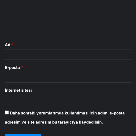
r
u
m
*
Ad
*
E-posta
*
İnternet sitesi
Daha sonraki yorumlarımda kullanılması için adım, e-posta
adresim ve site adresim bu tarayıcıya kaydedilsin.