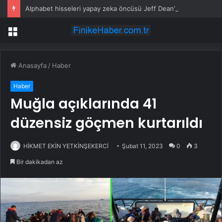
Alphabet hisseleri yapay zeka öncüsü Jeff Dean’in ayrılmasıyla %5 düştü
Menü
Anasayfa
/
Haber
Haber
Muğla açıklarında 41
düzensiz göçmen kurtarıldı
HİKMET EKİN YETKİNŞEKERCİ
Şubat 11, 2023
0
3
Bir dakikadan az