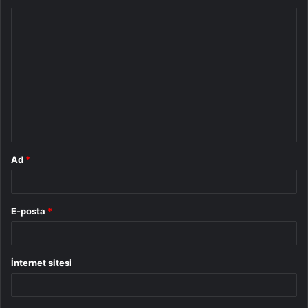
Y
o
r
u
m
*
Ad
*
E-posta
*
İnternet sitesi