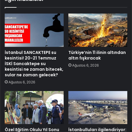
İstanbul SANCAKTEPE su
Türkiye’nin 11 ilinin altından
kesintisi! 20-21 Temmuz
altın fışkıracak
İSKİ Sancaktepe su
Ağustos 6, 2026
kesintisi ne zaman bitecek,
sular ne zaman gelecek?
Ağustos 6, 2026
Özel Eğitim Okulu Yıl Sonu
İstanbulluları ilgilendiriyor: