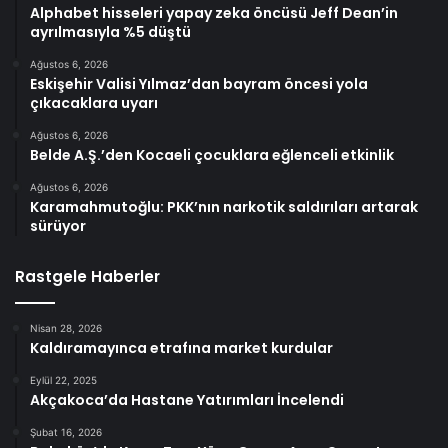
Alphabet hisseleri yapay zeka öncüsü Jeff Dean’in
ayrılmasıyla %5 düştü
Ağustos 6, 2026
Eskişehir Valisi Yılmaz’dan bayram öncesi yola
çıkacaklara uyarı
Ağustos 6, 2026
Belde A.Ş.’den Kocaeli çocuklara eğlenceli etkinlik
Ağustos 6, 2026
Karamahmutoğlu: PKK’nın narkotik saldırıları artarak
sürüyor
Rastgele Haberler
Nisan 28, 2026
Kaldıramayınca etrafına market kurdular
Eylül 22, 2025
Akçakoca’da Hastane Yatırımları İncelendi
Şubat 16, 2026