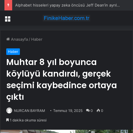
Alphabet hisseleri yapay zeka öncüsü Jeff Dean’in ayrılmasıyla %5 düştü
Menü
Anasayfa
/
Haber
Haber
Muhtar 8 yıl boyunca
köylüyü kandırdı, gerçek
seçimi kaybedince ortaya
çıktı
NURCAN BAYRAM
Temmuz 19, 2025
0
0
1 dakika okuma süresi