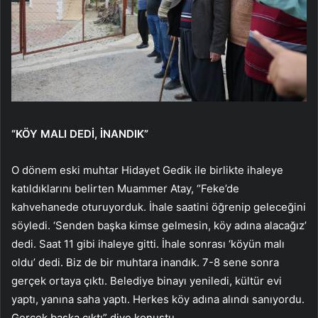
“KÖY MALI DEDİ, İNANDIK”
O dönem eski muhtar Hidayet Gedik ile birlikte ihaleye
katıldıklarını belirten Muammer Atay, “Feke’de
kahvehanede oturuyorduk. İhale saatini öğrenip geleceğini
söyledi. ‘Senden başka kimse gelmesin, köy adına alacağız’
dedi. Saat 11 gibi ihaleye gitti. İhale sonrası ‘köyün malı
oldu’ dedi. Biz de bir muhtara inandık. 7-8 sene sonra
gerçek ortaya çıktı. Belediye binayı yeniledi, kültür evi
yaptı, yanına saha yaptı. Herkes köy adına alındı sanıyordu.
Gerçek başka çıktı” diye konuştu.