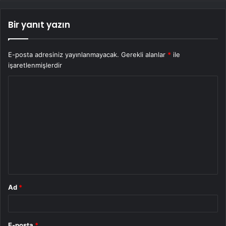
Bir yanıt yazın
E-posta adresiniz yayınlanmayacak.
Gerekli alanlar
*
ile
işaretlenmişlerdir
Y
o
r
u
m
*
Ad
*
E-posta
*