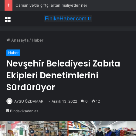
Osmaniye’de çiftçi artan maliyetler nedeniyle tarlasını boş bıraktı
Menü
Anasayfa
/
Haber
Haber
Nevşehir Belediyesi Zabıta
Ekipleri Denetimlerini
Sürdürüyor
AYSU ÖZDAMAR
Aralık 13, 2022
0
12
Bir dakikadan az