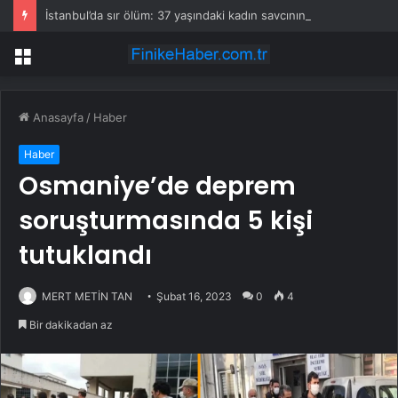
İstanbul’da sır ölüm: 37 yaşındaki kadın savcının evinde ölü bulundu!
Menü
Anasayfa
/
Haber
Haber
Osmaniye’de deprem
soruşturmasında 5 kişi
tutuklandı
MERT METİN TAN
Şubat 16, 2023
0
4
Bir dakikadan az