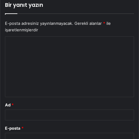
Bir yanıt yazın
E-posta adresiniz yayınlanmayacak.
Gerekli alanlar
*
ile
işaretlenmişlerdir
Y
o
r
u
m
*
Ad
*
E-posta
*