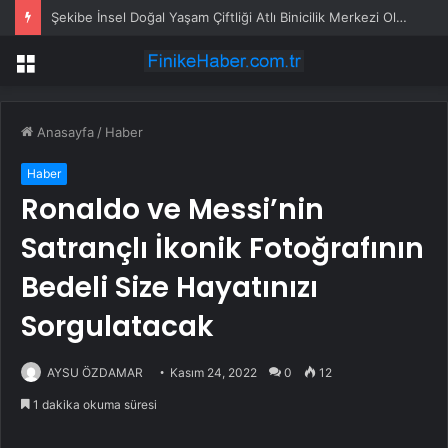
Şekibe İnsel Doğal Yaşam Çiftliği Atlı Binicilik Merkezi Oluyor
Menü
Anasayfa
/
Haber
Haber
Ronaldo ve Messi’nin
Satrançlı İkonik Fotoğrafının
Bedeli Size Hayatınızı
Sorgulatacak
AYSU ÖZDAMAR
Kasım 24, 2022
0
12
1 dakika okuma süresi