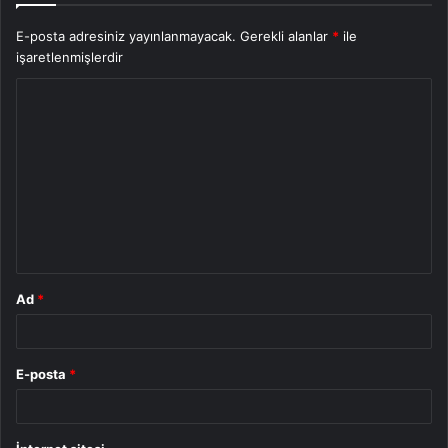
E-posta adresiniz yayınlanmayacak.
Gerekli alanlar
*
ile
işaretlenmişlerdir
Y
o
r
u
m
*
Ad
*
E-posta
*