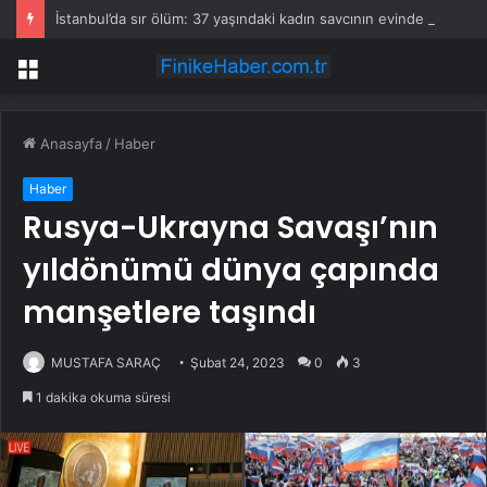
İstanbul’da sır ölüm: 37 yaşındaki kadın savcının evinde ölü bulundu!
Menü
Anasayfa
/
Haber
Haber
Rusya-Ukrayna Savaşı’nın
yıldönümü dünya çapında
manşetlere taşındı
MUSTAFA SARAÇ
Şubat 24, 2023
0
3
1 dakika okuma süresi