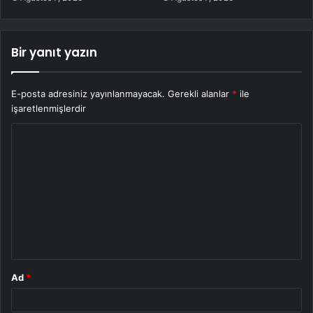
Bir yanıt yazın
E-posta adresiniz yayınlanmayacak.
Gerekli alanlar
*
ile
işaretlenmişlerdir
Y
o
r
u
m
*
Ad
*