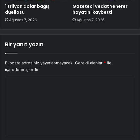
1 trilyon dolar bağış
Gazeteci Vedat Yenerer
düellosu
hayatını kaybetti
Ağustos 7, 2026
Ağustos 7, 2026
Bir yanıt yazın
E-posta adresiniz yayınlanmayacak.
Gerekli alanlar
*
ile
işaretlenmişlerdir
Y
o
r
u
m
*