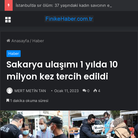
İstanbul’da sır ölüm: 37 yaşındaki kadın savcının evinde ölü bulundu!
Menü
Anasayfa
/
Haber
Haber
Sakarya ulaşımı 1 yılda 10
milyon kez tercih edildi
MERT METİN TAN
Ocak 11, 2023
0
4
1 dakika okuma süresi