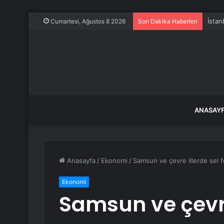
İstan
Cumartesi, Ağustos 8 2026
Son Dakika Haberleri
ANASAY
Anasayfa
/
Ekonomi
/
Samsun ve çevre illerde sel f
Ekonomi
Samsun ve çevre