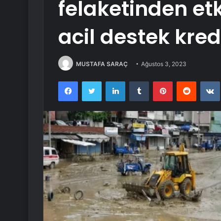
felaketinden et
acil destek kred
MUSTAFA SARAÇ
Ağustos 3, 2023
Facebook
Twitter
LinkedIn
Tumblr
Pinterest
Reddit