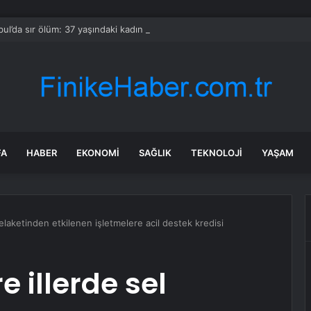
bul’da sır ölüm: 37 yaşındaki kadın savcının evinde ölü bulundu!
FA
HABER
EKONOMI
SAĞLIK
TEKNOLOJI
YAŞAM
elaketinden etkilenen işletmelere acil destek kredisi
 illerde sel