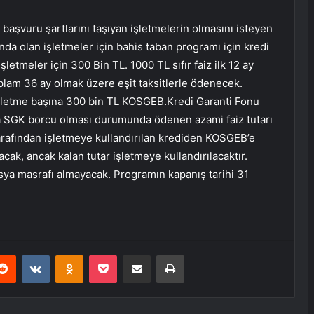
aşvuru şartlarını taşıyan işletmelerin olmasını isteyen
ında olan işletmeler için bahis taban programı için kredi
şletmeler için 300 Bin TL. 1000 TL sıfır faiz ilk 12 ay
plam 36 ay olmak üzere eşit taksitlerle ödenecek.
işletme başına 300 bin TL KOSGEB.Kredi Garanti Fonu
eya SGK borcu olması durumunda ödenen azami faiz tutarı
rafından işletmeye kullandırılan krediden KOSGEB’e
cak, ancak kalan tutar işletmeye kullandırılacaktır.
osya masrafı almayacak. Programın kapanış tarihi 31
erest
Reddit
VKontakte
Odnoklassniki
Pocket
E-Posta ile paylaş
Yazdır