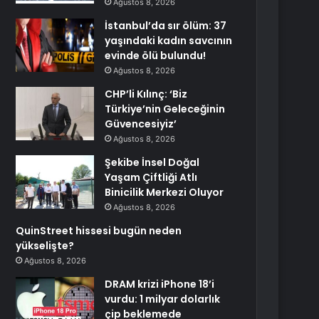
Ağustos 8, 2026
İstanbul’da sır ölüm: 37
yaşındaki kadın savcının
evinde ölü bulundu!
Ağustos 8, 2026
CHP’li Kılınç: ‘Biz
Türkiye’nin Geleceğinin
Güvencesiyiz’
Ağustos 8, 2026
Şekibe İnsel Doğal
Yaşam Çiftliği Atlı
Binicilik Merkezi Oluyor
Ağustos 8, 2026
QuinStreet hissesi bugün neden
yükselişte?
Ağustos 8, 2026
DRAM krizi iPhone 18’i
vurdu: 1 milyar dolarlık
çip beklemede