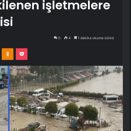
kilenen işletmelere
isi
0
4
1 dakika okuma süresi
VKontakte
Odnoklassniki
Pocket