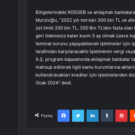
Bölgelerindeki KOSGEB ve anlaşmalı bankalara b
Murzioğlu, “2022 yılı net karı 300 bin TL ve alt
üst limiti 200 bin TL, 300 Bin TL’den fazla olan i
geri ödemesiz kalan kısım 3 ay olmak üzere to
teminat sorunu yaşayabilecek işletmeler için 
tarafından karşılanacaktır.İşletmenin vergi v
A.Ş. program kapsamında anlaşmalı bankalar ta
mahsup edilerek ilgili kamu kurumlarına aktarıla
kullandıracakları krediler için işletmelerden d
Ocak 2024″ dedi.
Facebook
Twitter
LinkedIn
Tumblr
Pint
Paylaş