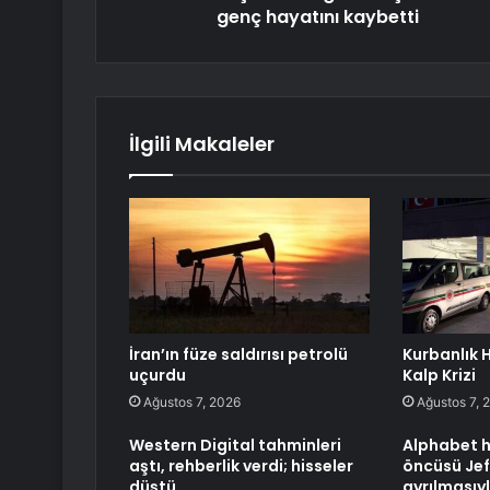
genç hayatını kaybetti
İlgili Makaleler
İran’ın füze saldırısı petrolü
Kurbanlık 
uçurdu
Kalp Krizi
Ağustos 7, 2026
Ağustos 7, 
Western Digital tahminleri
Alphabet h
aştı, rehberlik verdi; hisseler
öncüsü Jef
düştü
ayrılmasıy