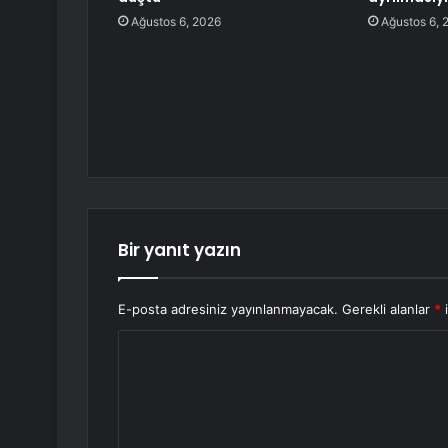
Ağustos 6, 2026
Ağustos 6, 
Bir yanıt yazın
E-posta adresiniz yayınlanmayacak.
Gerekli alanlar
*
i
Y
o
r
u