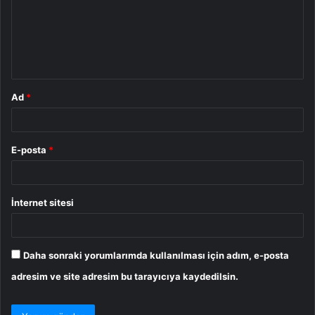
u
m
*
Ad
*
E-posta
*
İnternet sitesi
Daha sonraki yorumlarımda kullanılması için adım, e-posta
adresim ve site adresim bu tarayıcıya kaydedilsin.