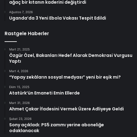
ağaç bir kıtanın kaderini değiştirdi
Ağustos 7, 2026
Uganda’da 3 Yeni Ebola Vakası Tespit Edildi
Rastgele Haberler
Mart 21, 2025
Özgür Özel, Bakanları Hedef Alarak Demokrasi Vurgusu
Yaptı
Mart 4, 2026
“Yapay zekâların sosyal medyası” yeni bir eşik mi?
Ekim 15, 2025
Atatürk’ün Emaneti Emin Ellerde
Mart 31, 2026
Ahmet Çakar İfadesini Vermek Üzere Adliyeye Geldi
Şubat 23, 2026
Sony açıkladı: PS5 zammı yerine aboneliğe
odaklanacak