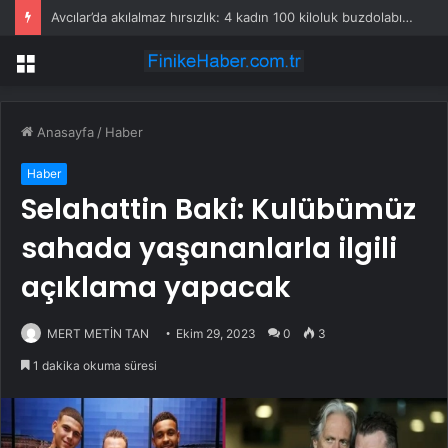
Avcılar’da akılalmaz hırsızlık: 4 kadın 100 kiloluk buzdolabını böyle çaldı
Menü
Anasayfa
/
Haber
Haber
Selahattin Baki: Kulübümüz
sahada yaşananlarla ilgili
açıklama yapacak
MERT METİN TAN
Ekim 29, 2023
0
3
1 dakika okuma süresi