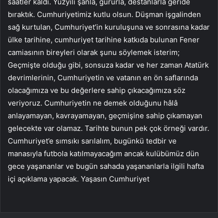
saatler kaldı. Yüzyılı şanla, gururla, destanlarla geride
bıraktık. Cumhuriyetimiz kutlu olsun. Düşman işgalinden
sağ kurtulan, Cumhuriyet’in kuruluşuna ve sonrasına kadar
ülke tarihine, cumhuriyet tarihine katkıda bulunan Fener
camiasının bireyleri olarak şunu söylemek isterim;
Geçmişte olduğu gibi, sonsuza kadar ve her zaman Atatürk
devrimlerinin, Cumhuriyetin ve vatanın en ön saflarında
olacağımıza ve bu değerlere sahip çıkacağımıza söz
veriyoruz. Cumhuriyetin ne demek olduğunu hâlâ
anlayamayan, kavrayamayan, geçmişine sahip çıkamayan
gelecekte var olamaz. Tarihte bunun pek çok örneği vardır.
Cumhuriyet’e sımsıkı sarılalım, bugünkü tedbir ve
manasıyla futbola katılmayacağım ancak kulübümüz dün
gece yaşananlar ve bugün sahada yaşananlarla ilgili hafta
içi açıklama yapacak. Yaşasın Cumhuriyet