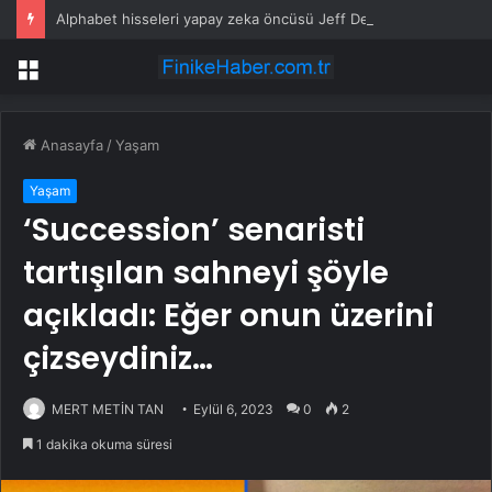
Alphabet hisseleri yapay zeka öncüsü Jeff Dean’in ayrılmasıyla %5 düştü
Menü
Anasayfa
/
Yaşam
Yaşam
‘Succession’ senaristi
tartışılan sahneyi şöyle
açıkladı: Eğer onun üzerini
çizseydiniz…
MERT METİN TAN
Eylül 6, 2023
0
2
1 dakika okuma süresi