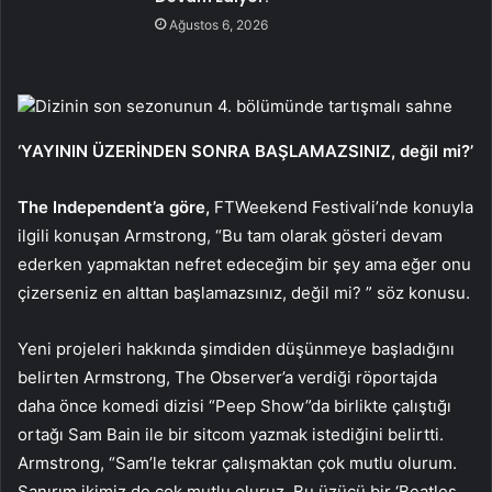
Ağustos 6, 2026
Dizinin son sezonunun 4. bölümünde tartışmalı sahne
‘YAYININ ÜZERİNDEN SONRA BAŞLAMAZSINIZ, değil mi?’
The Independent’a göre,
FTWeekend Festivali’nde konuyla
ilgili konuşan Armstrong, “Bu tam olarak gösteri devam
ederken yapmaktan nefret edeceğim bir şey ama eğer onu
çizerseniz en alttan başlamazsınız, değil mi? ” söz konusu.
Yeni projeleri hakkında şimdiden düşünmeye başladığını
belirten Armstrong, The Observer’a verdiği röportajda
daha önce komedi dizisi “Peep Show”da birlikte çalıştığı
ortağı Sam Bain ile bir sitcom yazmak istediğini belirtti.
Armstrong, “Sam’le tekrar çalışmaktan çok mutlu olurum.
Sanırım ikimiz de çok mutlu oluruz. Bu üzücü bir ‘Beatles