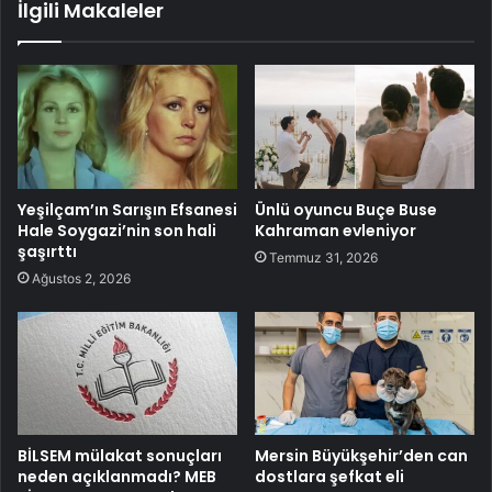
İlgili Makaleler
Yeşilçam’ın Sarışın Efsanesi
Ünlü oyuncu Buçe Buse
Hale Soygazi’nin son hali
Kahraman evleniyor
şaşırttı
Temmuz 31, 2026
Ağustos 2, 2026
BİLSEM mülakat sonuçları
Mersin Büyükşehir’den can
neden açıklanmadı? MEB
dostlara şefkat eli