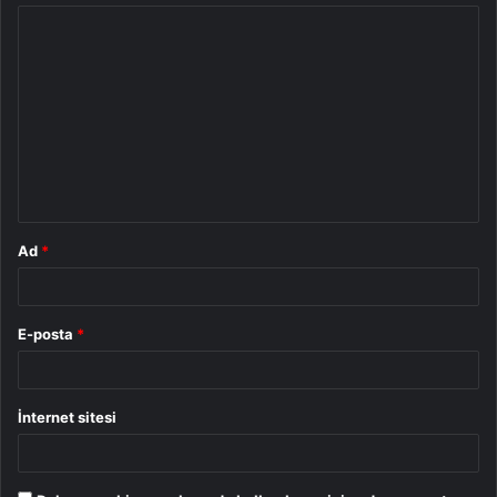
Y
o
r
u
m
*
Ad
*
E-posta
*
İnternet sitesi