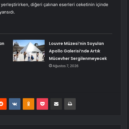
yerleştirirken, diğeri çalınan eserleri ceketinin içinde
yansıdı.
an
Louvre Müzesi’nin Soyulan
Apollo Galerisi’nde Artık
Mücevher Sergilenmeyecek
Ağustos 7, 2026
erest
Reddit
VKontakte
Odnoklassniki
Pocket
E-Posta ile paylaş
Yazdır