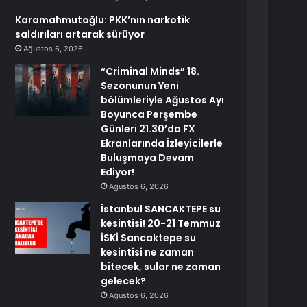
Karamahmutoğlu: PKK’nın narkotik
saldırıları artarak sürüyor
Ağustos 6, 2026
“Criminal Minds” 18.
Sezonunun Yeni
bölümleriyle Ağustos Ayı
Boyunca Perşembe
Günleri 21.30’da FX
Ekranlarında İzleyicilerle
Buluşmaya Devam
Ediyor!
Ağustos 6, 2026
İstanbul SANCAKTEPE su
kesintisi! 20-21 Temmuz
İSKİ Sancaktepe su
kesintisi ne zaman
bitecek, sular ne zaman
gelecek?
Ağustos 6, 2026