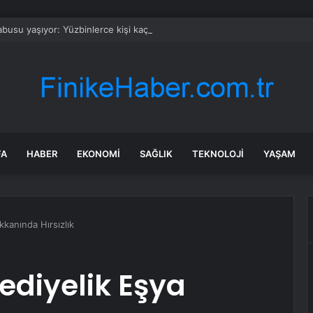
busu yaşıyor: Yüzbinlerce kişi kaçıyor alevler kovalıyor
FA
HABER
EKONOMI
SAĞLIK
TEKNOLOJI
YAŞAM
kkanında Hırsızlık
ediyelik Eşya