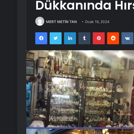
Dükkanında Hırs
MERT METİN TAN
Ocak 16, 2024
Facebook
Twitter
LinkedIn
Tumblr
Pinterest
Reddit