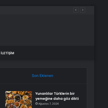
İLETIŞIM
Son Eklenen
Yunanlılar Türklerin bir
yemeğine daha göz dikti
Ağustos 7, 2026