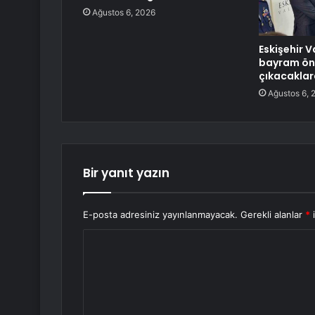
Ağustos 6, 2026
Eskişehir V
bayram ön
çıkacaklar
Ağustos 6, 
Bir yanıt yazın
E-posta adresiniz yayınlanmayacak.
Gerekli alanlar
*
i
Y
o
r
u