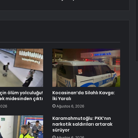
 için ölüm yolculuğu!
Kocasinan’da Silahlı Kavga:
tek midesinden çıktı
İki Yaralı
2026
Ağustos 6, 2026
Karamahmutoğlu: PKK’nın
narkotik saldırıları artarak
sürüyor
Ağustos 6, 2026