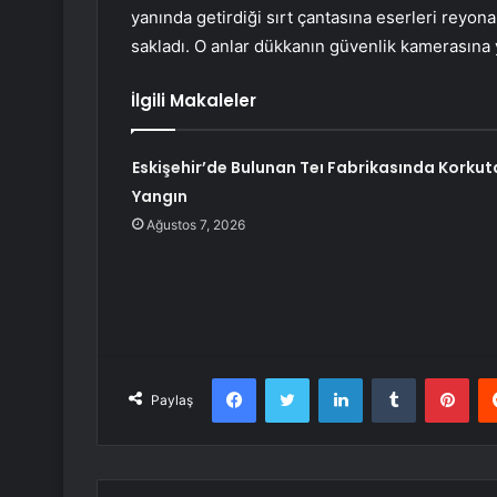
yanında getirdiği sırt çantasına eserleri reyona 
sakladı. O anlar dükkanın güvenlik kamerasına 
İlgili Makaleler
Eskişehir’de Bulunan Teı Fabrikasında Korkut
Yangın
Ağustos 7, 2026
Facebook
Twitter
LinkedIn
Tumblr
Pint
Paylaş