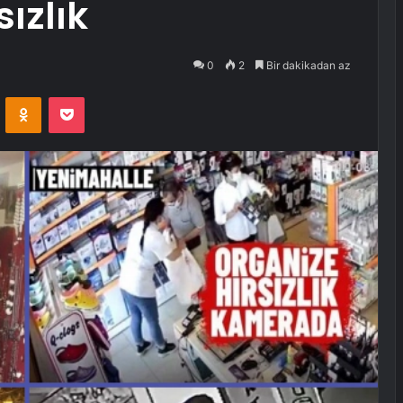
ızlık
0
2
Bir dakikadan az
VKontakte
Odnoklassniki
Pocket