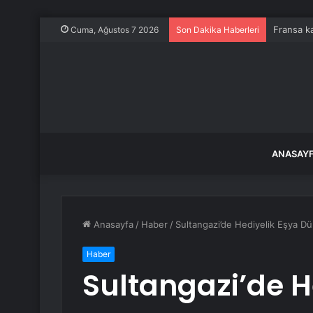
Fransa ka
Cuma, Ağustos 7 2026
Son Dakika Haberleri
ANASAY
Anasayfa
/
Haber
/
Sultangazi’de Hediyelik Eşya Dü
Haber
Sultangazi’de H