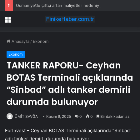
Osmaniye’de çiftçi artan maliyetler nedeniyle tarlasını boş bıraktı
Menü
Anasayfa
/
Ekonomi
Ekonomi
TANKER RAPORU- Ceyhan
BOTAS Terminali açıklarında
“Sinbad” adlı tanker demirli
durumda bulunuyor
ÜMİT SAVĞA
Kasım 9, 2025
0
0
Bir dakikadan az
ForInvest – Ceyhan BOTAS Terminali açıklarında “Sinbad”
adlı tanker demirli durumda bulunuyor.