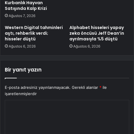
Kurbanlık Hayvan
Satışında Kalp Krizi
Ağustos 7, 2026
Western Digital tahminleri
Alphabet hisseleri yapay
aştı, rehberlik verdi;
zeka öncüsü Jeff Dean’in
hisseler düştü
ayrılmasıyla %5 düştü
Ağustos 6, 2026
Ağustos 6, 2026
Bir yanıt yazın
E-posta adresiniz yayınlanmayacak.
Gerekli alanlar
*
ile
işaretlenmişlerdir
Y
o
r
u