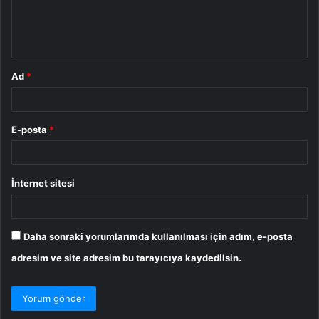
m
*
Ad
*
E-posta
*
İnternet sitesi
Daha sonraki yorumlarımda kullanılması için adım, e-posta
adresim ve site adresim bu tarayıcıya kaydedilsin.