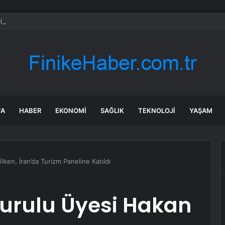
 Çayır: ‘Muhsin Yazıcıoğlu’nun katillerini ortaya çıkaracağız’
FA
HABER
EKONOMI
SAĞLIK
TEKNOLOJI
YAŞAM
en, İran’da Turizm Paneline Katıldı
urulu Üyesi Hakan