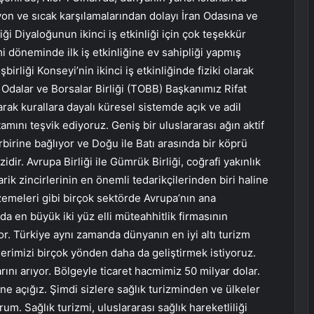
 ve sıcak karşılamalarından dolayı İran Odasına ve
ği Diyaloğunun ikinci iş etkinliği için çok teşekkür
döneminde ilk iş etkinliğine ev sahipliği yapmış
liği Konseyi’nin ikinci iş etkinliğinde fiziki olarak
Odalar ve Borsalar Birliği (TOBB) Başkanımız Rifat
ak kurallara dayalı küresel sistemde açık ve adil
tamını teşvik ediyoruz. Geniş bir uluslararası ağın aktif
birbirine bağlıyor ve Doğu ile Batı arasında bir köprü
r. Avrupa Birliği ile Gümrük Birliği, coğrafi yakınlık
rik zincirlerinin en önemli tedarikçilerinden biri haline
lzemeleri gibi birçok sektörde Avrupa’nın ana
da en büyük iki yüz elli müteahhitlik firmasının
or. Türkiye aynı zamanda dünyanın en iyi altı turizm
ilerimizi birçok yönden daha da geliştirmek istiyoruz.
arını arıyor. Bölgeyle ticaret hacmimiz 50 milyar dolar.
erine açığız. Şimdi sizlere sağlık turizminden ve ülkeler
um. Sağlık turizmi, uluslararası sağlık hareketliliği