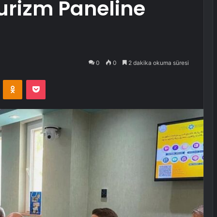
Turizm Paneline
0
0
2 dakika okuma süresi
VKontakte
Odnoklassniki
Pocket