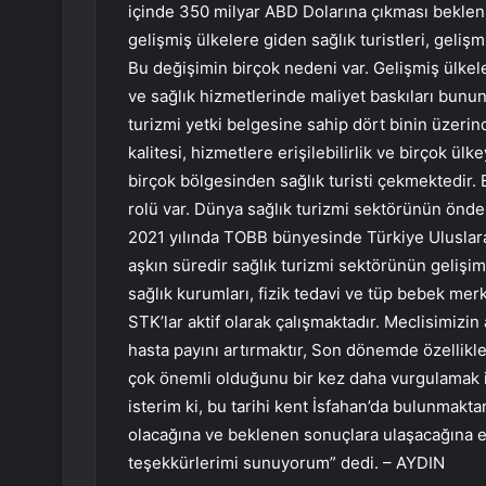
içinde 350 milyar ABD Dolarına çıkması bekleni
gelişmiş ülkelere giden sağlık turistleri, geli
Bu değişimin birçok nedeni var. Gelişmiş ülke
ve sağlık hizmetlerinde maliyet baskıları bunu
turizmi yetki belgesine sahip dört binin üzeri
kalitesi, hizmetlere erişilebilirlik ve birçok ü
birçok bölgesinden sağlık turisti çekmektedir.
rolü var. Dünya sağlık turizmi sektörünün önde
2021 yılında TOBB bünyesinde Türkiye Uluslarar
aşkın süredir sağlık turizmi sektörünün gelişim
sağlık kurumları, fizik tedavi ve tüp bebek merk
STK’lar aktif olarak çalışmaktadır. Meclisimizi
hasta payını artırmaktır, Son dönemde özellik
çok önemli olduğunu bir kez daha vurgulamak is
isterim ki, bu tarihi kent İsfahan’da bulunmak
olacağına ve beklenen sonuçlara ulaşacağına em
teşekkürlerimi sunuyorum” dedi. – AYDIN