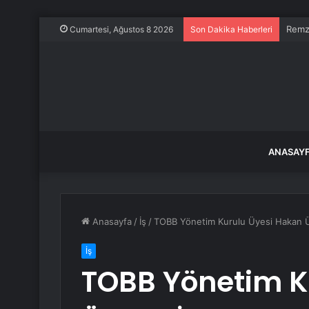
Remzi
Cumartesi, Ağustos 8 2026
Son Dakika Haberleri
ANASAY
Anasayfa
/
İş
/
TOBB Yönetim Kurulu Üyesi Hakan Ülk
İş
TOBB Yönetim K