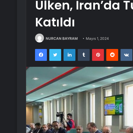
Ülken, İran’da 
Katıldı
NURCAN BAYRAM
Mayıs 1, 2024
Facebook
Twitter
LinkedIn
Tumblr
Pinterest
Reddit