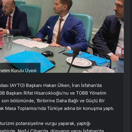
dası (AYTO) Başkanı Hakan Ülken, İran İsfahan’da
BB Başkanı Rifat Hisarcıklıoğlu’nu ve TOBB Yönetim
 son bölümünde, ‘Birbirine Daha Bağlı ve Güçlü Bir
lak Masa Toplantısı’nda Türkiye adına bir konuşma yaptı.
turizmi potansiyeline vurgu yaparak, yaptığı
ehirde, Nısf-i Cihan’da, dünyanın yarısı İsfahan’da