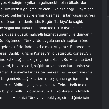
yor. Geçtiğimiz yıllarda gelişmekte olan ülkelerden
şmiş ülkelerden gelişmekte olan ülkelere doğru kaymıştır.
lerdeki bekleme sürelerinin uzaması, artan yaşam süresi
n en önemli nedenleridir. Bugün Türkiye’de sağlık
nde sağlık kuruluşu bulunmaktadır. Türkiye, hizmet
lkeye kıyasla düşük maliyetli hizmet sunumu ile dünyanın
 Bu büyümede Türkiye’de uygulanan stratejilerin önemli
 gelen aktörlerinden biri olmak istiyoruz. Bu nedenle
ası Sağlık Turizmi Konseyi’ni oluşturduk. Konsey,3 yılı
ine katkı sağlamak için çalışmaktadır. Bu Mecliste özel
ezleri, huzurevleri, sağlık turizmi aracı kuruluşları ve
n amacı Türkiye’yi bir cazibe merkezi haline getirmek ve
le bölgemizde sağlık turizminde yaşanan gelişmelerin
terim. Birlikte çalışmaya hazırız. Tekrar belirtmek
tan büyük mutluluk duyuyorum. Bu konferansın faydalı
inim. Hepinizi Türkiye’ye bekliyor, dinlediğiniz için