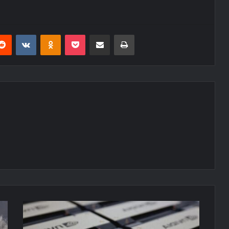
erest
Reddit
VKontakte
Odnoklassniki
Pocket
E-Posta ile paylaş
Yazdır