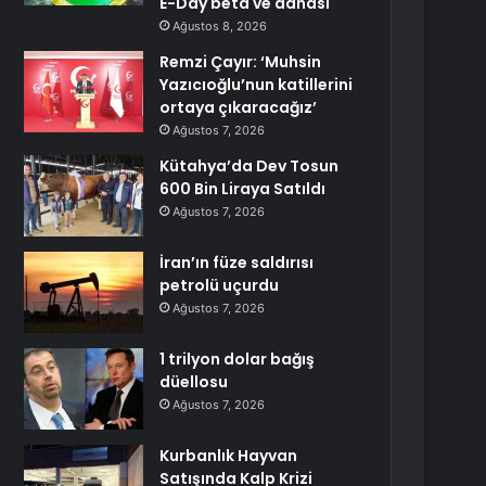
E-Day beta ve dahası
Ağustos 8, 2026
Remzi Çayır: ‘Muhsin
Yazıcıoğlu’nun katillerini
ortaya çıkaracağız’
Ağustos 7, 2026
Kütahya’da Dev Tosun
600 Bin Liraya Satıldı
Ağustos 7, 2026
İran’ın füze saldırısı
petrolü uçurdu
Ağustos 7, 2026
1 trilyon dolar bağış
düellosu
Ağustos 7, 2026
Kurbanlık Hayvan
Satışında Kalp Krizi