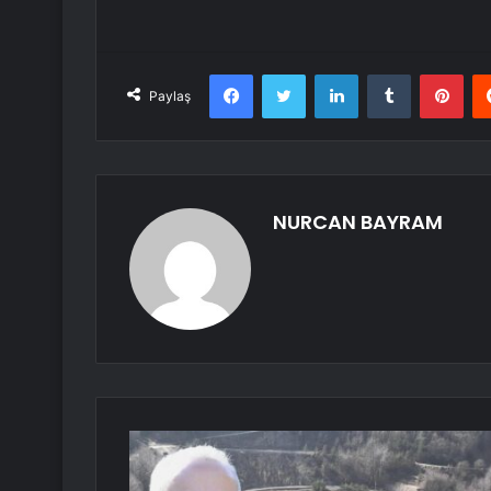
Facebook
Twitter
LinkedIn
Tumblr
Pint
Paylaş
NURCAN BAYRAM