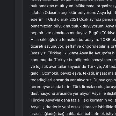
bulunmaktan mutluyum. Mükemmel organizasyon
İsfahan Odasına teşekkür ediyorum. Asya İşbirli
ederim. TOBB olarak 2021 Ocak ayında pandemi 
olmamızdan büyük mutluluk duyuyorum. Asya İşbir
hep birlikte olmaktan mutluyuz. Bugün Türkiye 
Hisarcıklıoğlu’nu temsilen buradayım. TOBB olar
ticareti savunuyor, şeffaf ve öngörülebilir iş or
üyesiyiz. Türkiye, iki kıtayı Asya ile Avrupa’yı 
konumunda. Türkiye bu bölgenin sanayi merkezidi
ve lojistik avantajlar sayesinde Türkiye, AB teda
geldi. Otomobil, beyaz eşya, tekstil, inşaat ma
tedarikçileri arasında yer alıyoruz. Dünya çapın
neredeyse altıda birini Türk firmaları oluşturuy
destinasyonu arasında yer alıyor. Asya ile ilişk
Türkiye Asya’yla daha fazla ilişki kurmanın yoll
Asyalı şirketlerle yeni ortaklıklara ve işbirlikl
arası sağladığı bağlantılardan bahsetmek istiyor