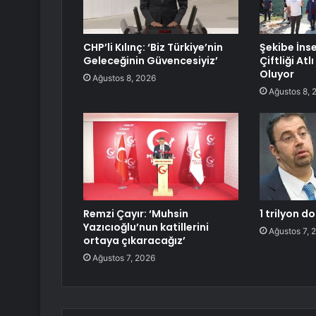
CHP’li Kılınç: ‘Biz Türkiye’nin
Şekibe İns
Geleceğinin Güvencesiyiz’
Çiftliği Atl
Oluyor
Ağustos 8, 2026
Ağustos 8, 
Remzi Çayır: ‘Muhsin
1 trilyon d
Yazıcıoğlu’nun katillerini
Ağustos 7, 
ortaya çıkaracağız’
Ağustos 7, 2026