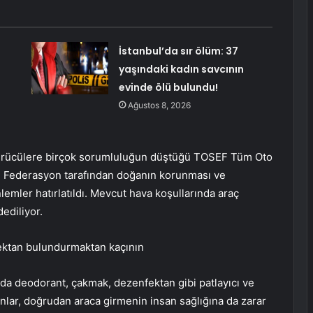
İstanbul’da sır ölüm: 37
yaşındaki kadın savcının
evinde ölü bulundu!
Ağustos 8, 2026
a sürücülere birçok sorumluluğun düştüğü TOSEF Tüm Oto
di. Federasyon tarafından doğanın korunması ve
nlemler hatırlatıldı. Mevcut hava koşullarında araç
ediliyor.
ektan bulundurmaktan kaçının
nda deodorant, çakmak, dezenfektan gibi patlayıcı ve
ar, doğrudan araca girmenin insan sağlığına da zarar