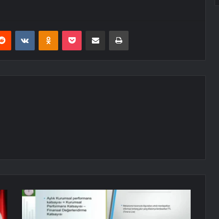
erest
Reddit
VKontakte
Odnoklassniki
Pocket
E-Posta ile paylaş
Yazdır