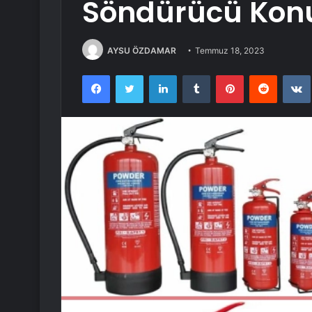
Söndürücü Kon
AYSU ÖZDAMAR
Temmuz 18, 2023
Facebook
Twitter
LinkedIn
Tumblr
Pinterest
Reddit