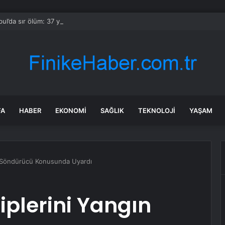
bul’da sır ölüm: 37 yaşındaki kadın savcının evinde ölü bulundu!
FA
HABER
EKONOMI
SAĞLIK
TEKNOLOJI
YAŞAM
n Söndürücü Konusunda Uyardı
iplerini Yangın