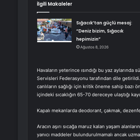
İlgili Makaleler
Sığacık’tan güçlü mesaj:
“Deniz bizim, Sığacık
hepimizin”
Ağustos 8, 2026
Havaların yeterince ısındığı bu yaz aylarınd
Servisleri Federasyonu tarafından dile getiril
canlıların sağlığı için kritik öneme sahip bazı ö
içindeki sıcaklığın 65-70 dereceye ulaştığı kayd
Kapalı mekanlarda deodorant, çakmak, dezenf
Aracın aşırı sıcağa maruz kalan yaşam alanları
yanıcı maddeler bulundurulmamalı ancak uzmanl