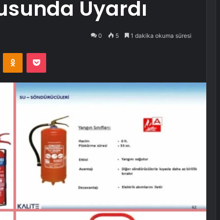
usunda Uyardı
0
5
1 dakika okuma süresi
VKontakte
Odnoklassniki
Pocket