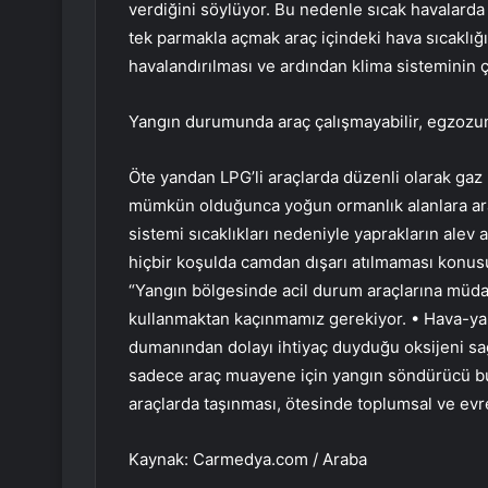
verdiğini söylüyor. Bu nedenle sıcak havalarda
tek parmakla açmak araç içindeki hava sıcaklığ
havalandırılması ve ardından klima sisteminin çal
Yangın durumunda araç çalışmayabilir, egzozun ı
Öte yandan LPG’li araçlarda düzenli olarak gaz 
mümkün olduğunca yoğun ormanlık alanlara ar
sistemi sıcaklıkları nedeniyle yaprakların alev 
hiçbir koşulda camdan dışarı atılmaması konus
“Yangın bölgesinde acil durum araçlarına mü
kullanmaktan kaçınmamız gerekiyor. • Hava-yakıt
dumanından dolayı ihtiyaç duyduğu oksijeni sa
sadece araç muayene için yangın söndürücü b
araçlarda taşınması, ötesinde toplumsal ve evre
Kaynak: Carmedya.com / Araba