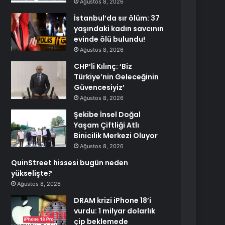
Ağustos 8, 2026
İstanbul’da sır ölüm: 37
yaşındaki kadın savcının
evinde ölü bulundu!
Ağustos 8, 2026
CHP’li Kılınç: ‘Biz
Türkiye’nin Geleceğinin
Güvencesiyiz’
Ağustos 8, 2026
Şekibe İnsel Doğal
Yaşam Çiftliği Atlı
Binicilik Merkezi Oluyor
Ağustos 8, 2026
QuinStreet hissesi bugün neden
yükselişte?
Ağustos 8, 2026
DRAM krizi iPhone 18’i
vurdu: 1 milyar dolarlık
çip beklemede