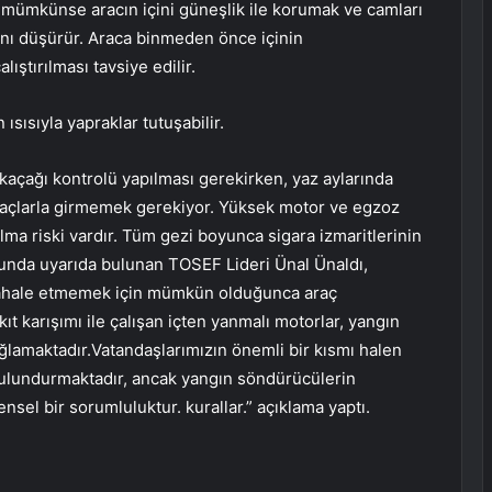
 mümkünse aracın içini güneşlik ile korumak ve camları
ını düşürür. Araca binmeden önce içinin
ıştırılması tavsiye edilir.
sısıyla yapraklar tutuşabilir.
kaçağı kontrolü yapılması gerekirken, yaz aylarında
açlarla girmemek gerekiyor. Yüksek motor ve egzoz
alma riski vardır. Tüm gezi boyunca sigara izmaritlerinin
unda uyarıda bulunan TOSEF Lideri Ünal Ünaldı,
dahale etmemek için mümkün olduğunca araç
 karışımı ile çalışan içten yanmalı motorlar, yangın
ğlamaktadır.Vatandaşlarımızın önemli bir kısmı halen
ulundurmaktadır, ancak yangın söndürücülerin
nsel bir sorumluluktur. kurallar.” açıklama yaptı.