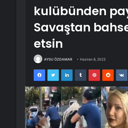
kulübünden pay
Savaştan bahse
etsin
AYSU ÖZDAMAR
Haziran 8, 2023
Facebook
Twitter
LinkedIn
Tumblr
Pinterest
Reddit