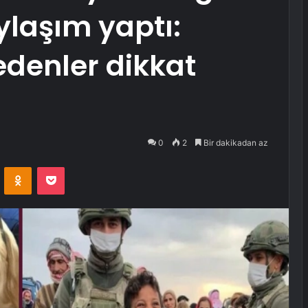
laşım yaptı:
denler dikkat
0
2
Bir dakikadan az
VKontakte
Odnoklassniki
Pocket