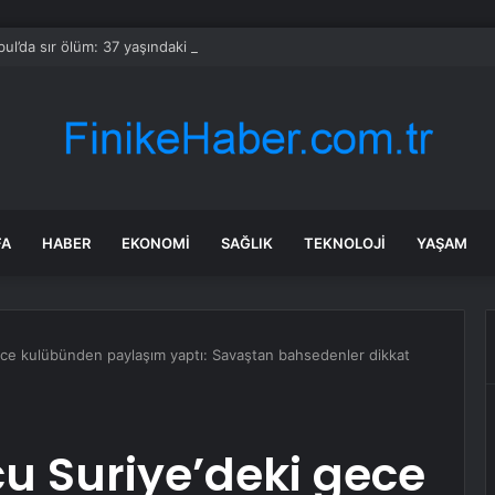
bul’da sır ölüm: 37 yaşındaki kadın savcının evinde ölü bulundu!
FA
HABER
EKONOMI
SAĞLIK
TEKNOLOJI
YAŞAM
ece kulübünden paylaşım yaptı: Savaştan bahsedenler dikkat
u Suriye’deki gece