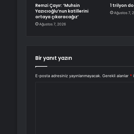
Remzi Çayır: ‘Muhsin
1 trilyon d
Yazıcıoğlu’nun katillerini
Ağustos 7, 
ortaya çıkaracağız’
Ağustos 7, 2026
Bir yanıt yazın
E-posta adresiniz yayınlanmayacak.
Gerekli alanlar
*
i
Y
o
r
u
m
*