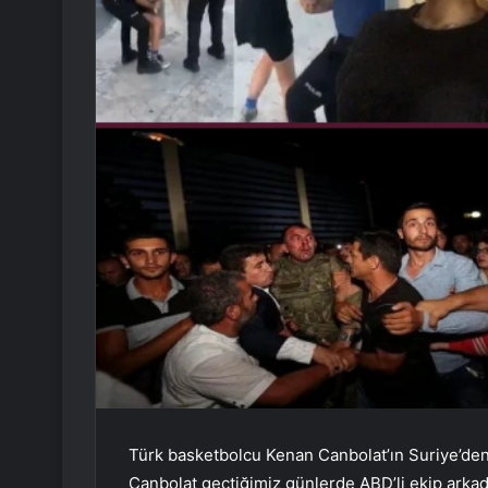
Türk basketbolcu Kenan Canbolat’ın Suriye’den
Canbolat geçtiğimiz günlerde ABD’li ekip arkad