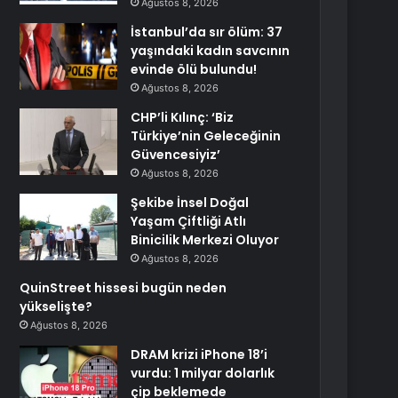
Ağustos 8, 2026
İstanbul’da sır ölüm: 37
yaşındaki kadın savcının
evinde ölü bulundu!
Ağustos 8, 2026
CHP’li Kılınç: ‘Biz
Türkiye’nin Geleceğinin
Güvencesiyiz’
Ağustos 8, 2026
Şekibe İnsel Doğal
Yaşam Çiftliği Atlı
Binicilik Merkezi Oluyor
Ağustos 8, 2026
QuinStreet hissesi bugün neden
yükselişte?
Ağustos 8, 2026
DRAM krizi iPhone 18’i
vurdu: 1 milyar dolarlık
çip beklemede