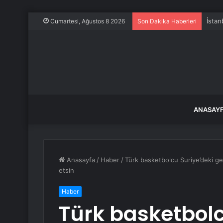
İstan
Cumartesi, Ağustos 8 2026
Son Dakika Haberleri
ANASAY
Anasayfa
/
Haber
/
Türk basketbolcu Suriye’deki g
etsin
Haber
Türk basketbolc