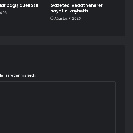
olar bağış düellosu
Gazeteci Vedat Yenerer
hayatını kaybetti
2026
Ağustos 7, 2026
le işaretlenmişlerdir