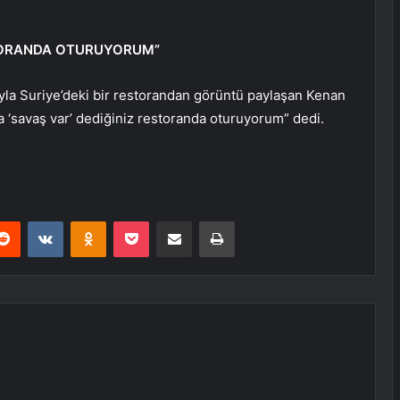
TORANDA OTURUYORUM”
yla Suriye’deki bir restorandan görüntü paylaşan Kenan
a ‘savaş var’ dediğiniz restoranda oturuyorum” dedi.
erest
Reddit
VKontakte
Odnoklassniki
Pocket
E-Posta ile paylaş
Yazdır