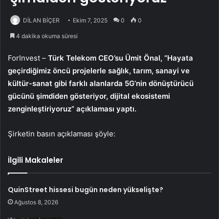
DİLAN BİÇER
Ekim 7, 2025
0
0
4 dakika okuma süresi
ForInvest –
Türk Telekom
CEO’su Ümit Önal, “Hayata
geçirdiğimiz öncü projelerle sağlık, tarım, sanayi ve
kültür-sanat gibi farklı alanlarda 5G’nin dönüştürücü
gücünü şimdiden gösteriyor, dijital ekosistemi
zenginleştiriyoruz” açıklaması yaptı.
Şirketin basın açıklaması şöyle:
İlgili Makaleler
QuinStreet hissesi bugün neden yükselişte?
Ağustos 8, 2026