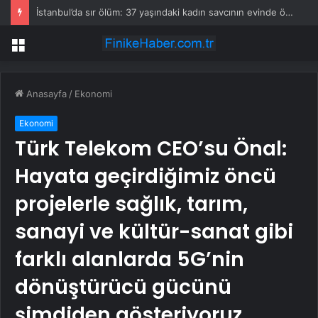
İstanbul’da sır ölüm: 37 yaşındaki kadın savcının evinde ölü bulundu!
Menü
Anasayfa
/
Ekonomi
Ekonomi
Türk Telekom CEO’su Önal:
Hayata geçirdiğimiz öncü
projelerle sağlık, tarım,
sanayi ve kültür-sanat gibi
farklı alanlarda 5G’nin
dönüştürücü gücünü
şimdiden gösteriyoruz