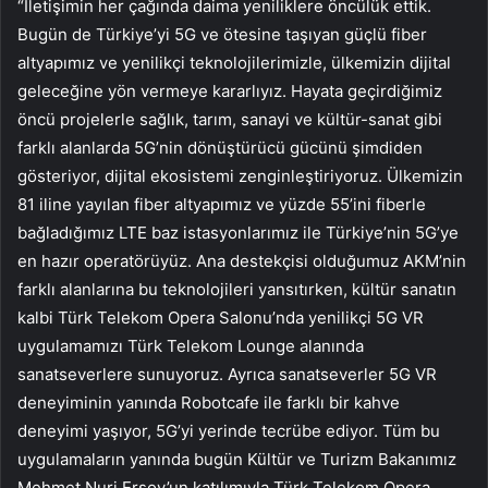
“İletişimin her çağında daima yeniliklere öncülük ettik.
Bugün de Türkiye’yi 5G ve ötesine taşıyan güçlü fiber
altyapımız ve yenilikçi teknolojilerimizle, ülkemizin dijital
geleceğine yön vermeye kararlıyız. Hayata geçirdiğimiz
öncü projelerle sağlık, tarım, sanayi ve kültür-sanat gibi
farklı alanlarda 5G’nin dönüştürücü gücünü şimdiden
gösteriyor, dijital ekosistemi zenginleştiriyoruz. Ülkemizin
81 iline yayılan fiber altyapımız ve yüzde 55’ini fiberle
bağladığımız LTE baz istasyonlarımız ile Türkiye’nin 5G’ye
en hazır operatörüyüz. Ana destekçisi olduğumuz AKM’nin
farklı alanlarına bu teknolojileri yansıtırken, kültür sanatın
kalbi Türk Telekom Opera Salonu’nda yenilikçi 5G VR
uygulamamızı Türk Telekom Lounge alanında
sanatseverlere sunuyoruz. Ayrıca sanatseverler 5G VR
deneyiminin yanında Robotcafe ile farklı bir kahve
deneyimi yaşıyor, 5G’yi yerinde tecrübe ediyor. Tüm bu
uygulamaların yanında bugün Kültür ve Turizm Bakanımız
Mehmet Nuri Ersoy’un katılımıyla Türk Telekom Opera