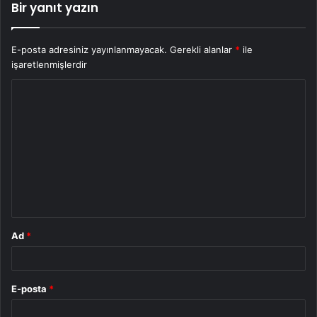
Bir yanıt yazın
E-posta adresiniz yayınlanmayacak.
Gerekli alanlar
*
ile
işaretlenmişlerdir
Y
o
r
u
m
*
Ad
*
E-posta
*