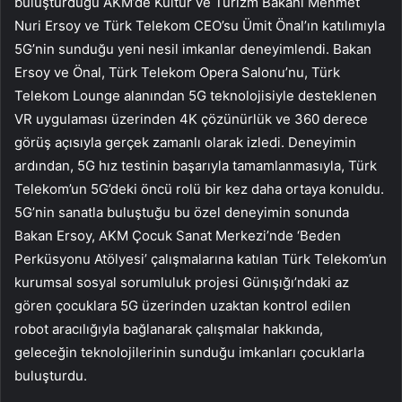
buluşturduğu AKM’de Kültür ve Turizm Bakanı Mehmet
Nuri Ersoy ve Türk Telekom CEO’su Ümit Önal’ın katılımıyla
5G’nin sunduğu yeni nesil imkanlar deneyimlendi. Bakan
Ersoy ve Önal, Türk Telekom Opera Salonu’nu, Türk
Telekom Lounge alanından 5G teknolojisiyle desteklenen
VR uygulaması üzerinden 4K çözünürlük ve 360 derece
görüş açısıyla gerçek zamanlı olarak izledi. Deneyimin
ardından, 5G hız testinin başarıyla tamamlanmasıyla, Türk
Telekom’un 5G’deki öncü rolü bir kez daha ortaya konuldu.
5G’nin sanatla buluştuğu bu özel deneyimin sonunda
Bakan Ersoy, AKM Çocuk Sanat Merkezi’nde ‘Beden
Perküsyonu Atölyesi’ çalışmalarına katılan Türk Telekom’un
kurumsal sosyal sorumluluk projesi Günışığı’ndaki az
gören çocuklara 5G üzerinden uzaktan kontrol edilen
robot aracılığıyla bağlanarak çalışmalar hakkında,
geleceğin teknolojilerinin sunduğu imkanları çocuklarla
buluşturdu.